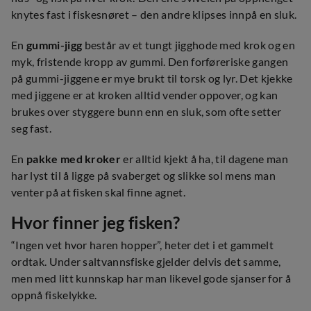
knytes fast i fiskesnøret – den andre klipses innpå en sluk.
En
gummi-jigg
består av et tungt jigghode med krok og en
myk, fristende kropp av gummi. Den forføreriske gangen
på gummi-jiggene er mye brukt til torsk og lyr. Det kjekke
med jiggene er at kroken alltid vender oppover, og kan
brukes over styggere bunn enn en sluk, som ofte setter
seg fast.
En
pakke med kroker
er alltid kjekt å ha, til dagene man
har lyst til å ligge på svaberget og slikke sol mens man
venter på at fisken skal finne agnet.
Hvor finner jeg fisken?
“Ingen vet hvor haren hopper”, heter det i et gammelt
ordtak. Under saltvannsfiske gjelder delvis det samme,
men med litt kunnskap har man likevel gode sjanser for å
oppnå fiskelykke.