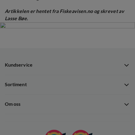
Artikkelen er hentet fra Fiskeavisen.no og skrevet av
Lasse Bøe.
Kundservice
Kundservice
Sortiment
Guider
Nyheter
Dataskyddspolicy
Om oss
Kampanjer
Ångra avtal
Om Out Fishing
Operation Goksjø