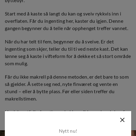
byttedyr.
Start med å kaste så langt du kan og sveiv rykkvis inn i
overflaten. Får du ingenting her, kaster du igjen. Denne
gangen begynner du å telle når opphenget treffer vannet.
Når du har telt til fem, begynner du å sveive. Er det
ingenting som skjer, teller du til ti ved neste kast. Det kan
lønne seg å kaste i vifteform for å dekke et så stort område
som mulig.
Får du ikke makrell på denne metoden, er det bare to som
så gjelder. Å sette seg ned, nyte finværet og vente en
stund – eller å bytte plass. Før eller siden treffer du
makrellstimen.
Husk hvertfall på en ting – du klarer ikke sveive sluken fra
en sulten makrell - den er som en torpedo i vannet og er
bygget for fart!
Nytt nu!