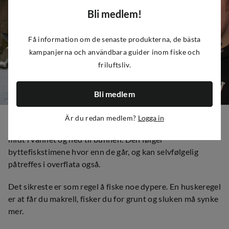
Bli medlem!
Få information om de senaste produkterna, de bästa
kampanjerna och användbara guider inom fiske och
friluftsliv.
Bli medlem
Hvordan fisker jeg sei?
Är du redan medlem?
Logga in
Seien finner du gjerne i vannlaget under makrellen – ofte
midt i vannet og ned til bunnen. Den følger
byttefiskstimene hvor enn de går, og kan selvfølgelig
påtreffes i overflata også.
Det sikreste er som regel å fiske noe dypere. En huskeregel
er at får du makrell, fisker du for grunt og sluken må synke
mer.