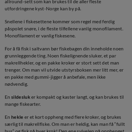
allround-sett som kan brukes til de aller fleste
utfordringene kyst-Norge kan by på.
Snellene i fiskesettene kommer som regel med ferdig
påspolet snøre, i de fleste tilfellene vanlig monofilament.
Monofilament er vanlig fiskesene.
For å få fisk i saltvann bør fiskebagen din inneholde noen
grunnleggende ting. Noen fiskelignende sluker, et par
makrellhekler, og en pakke kroker er stort sett det man
trenger. Om man vil utvide utstyrsboksen mer litt mer, er
en pakke med gummi-jigger å anbefale, men ikke
nødvendig.
En
sildesluk
er kompakt og kaster langt, og kan brukes til
mange fiskearter.
En
hekle
er et kort oppheng med flere kroker, og brukes
særlig til makrellfiske. Om man er heldig, kan man få “fullt
hus” og fisk på hver krok! Den ene svivelen på opphenget