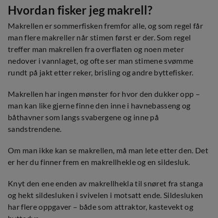
Hvordan fisker jeg makrell?
Makrellen er sommerfisken fremfor alle, og som regel får
man flere makreller når stimen først er der. Som regel
treffer man makrellen fra overflaten og noen meter
nedover i vannlaget, og ofte ser man stimene svømme
rundt på jakt etter reker, brisling og andre byttefisker.
Makrellen har ingen mønster for hvor den dukker opp –
man kan like gjerne finne den inne i havnebasseng og
båthavner som langs svabergene og inne på
sandstrendene.
Om man ikke kan se makrellen, må man lete etter den. Det
er her du finner frem en makrellhekle og en sildesluk.
Knyt den ene enden av makrellhekla til snøret fra stanga
og hekt sildesluken i svivelen i motsatt ende. Sildesluken
har flere oppgaver – både som attraktor, kastevekt og