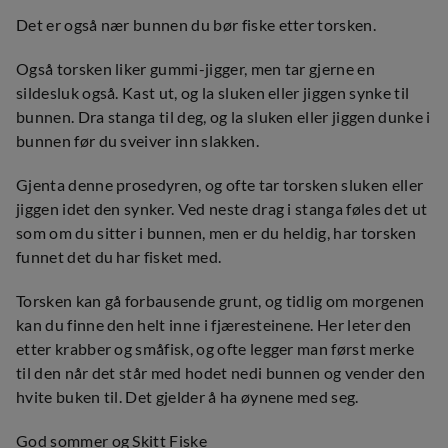
Det er også nær bunnen du bør fiske etter torsken.
Også torsken liker gummi-jigger, men tar gjerne en
sildesluk også. Kast ut, og la sluken eller jiggen synke til
bunnen. Dra stanga til deg, og la sluken eller jiggen dunke i
bunnen før du sveiver inn slakken.
Gjenta denne prosedyren, og ofte tar torsken sluken eller
jiggen idet den synker. Ved neste drag i stanga føles det ut
som om du sitter i bunnen, men er du heldig, har torsken
funnet det du har fisket med.
Torsken kan gå forbausende grunt, og tidlig om morgenen
kan du finne den helt inne i fjæresteinene. Her leter den
etter krabber og småfisk, og ofte legger man først merke
til den når det står med hodet nedi bunnen og vender den
hvite buken til. Det gjelder å ha øynene med seg.
God sommer og Skitt Fiske