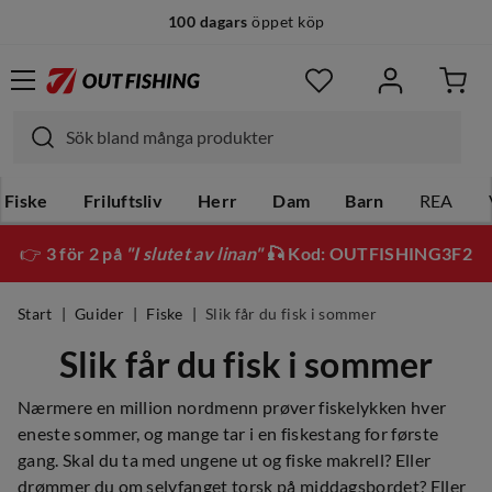
100 dagars
öppet köp
14 dagars
fri retur
Fiske
Friluftsliv
Herr
Dam
Barn
REA
👉
3 för 2 på
"I slutet av linan"
🎣 Kod: OUTFISHING3F2
Start
Guider
Fiske
Slik får du fisk i sommer
Slik får du fisk i sommer
Nærmere en million nordmenn prøver fiskelykken hver
eneste sommer, og mange tar i en fiskestang for første
gang. Skal du ta med ungene ut og fiske makrell? Eller
drømmer du om selvfanget torsk på middagsbordet? Eller