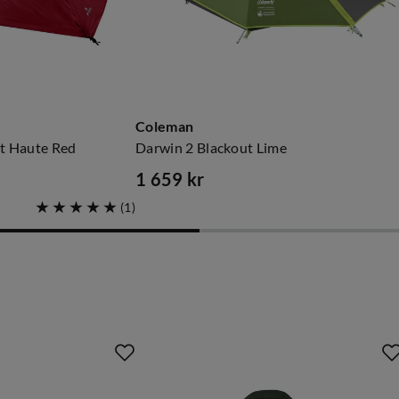
Coleman
t Haute Red
Darwin 2 Blackout Lime
1 659 kr
price
(
1
)