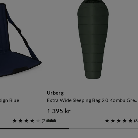
Urberg
sign Blue
Extra Wide Sleeping Bag 2.0 Kombu
1 395 kr
price
(
2
)
(
8