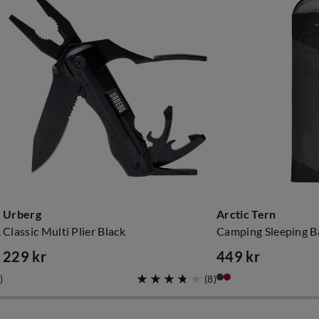
Urberg
Arctic Tern
 Green
Classic Multi Plier Black
Camping Sleeping B
229 kr
449 kr
price
price
)
(
8
)