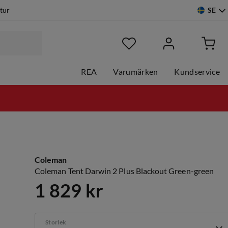
SE
etur
REA
Varumärken
Kundservice
Coleman
Coleman Tent Darwin 2 Plus Blackout Green-green
1 829 kr
price
Storlek