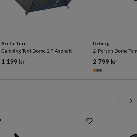
Arctic Tern
Urberg
Camping Tent Dome 2 P Asphalt
2-Person Dome Ten
1 199 kr
2 799 kr
price
price