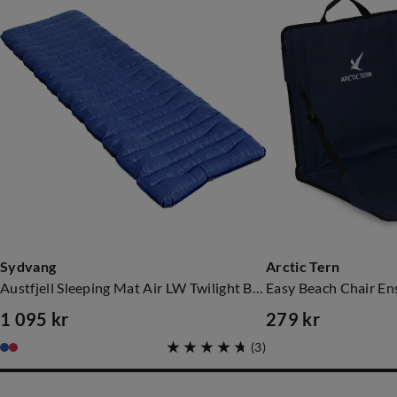
Sydvang
Arctic Tern
Austfjell Sleeping Mat Air LW Twilight Blue
Easy Beach Chair En
1 095 kr
279 kr
price
price
(
3
)