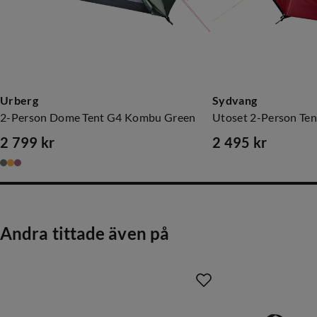
Urberg
Sydvang
2-Person Dome Tent G4 Kombu Green
Utoset 2-Person Ten
2 799 kr
2 495 kr
price
price
Andra tittade även på