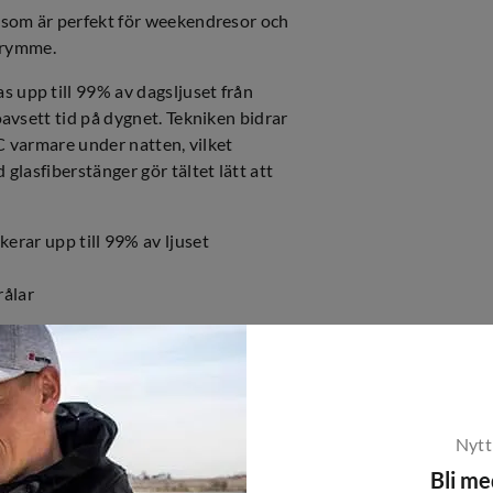
 som är perfekt för weekendresor och
utrymme.
upp till 99% av dagsljuset från
avsett tid på dygnet. Tekniken bidrar
°C varmare under natten, vilket
lasfiberstänger gör tältet lätt att
ar upp till 99% av ljuset
rålar
ydd mot insekter
bättrar aerodynamiken
Nytt
Bli m