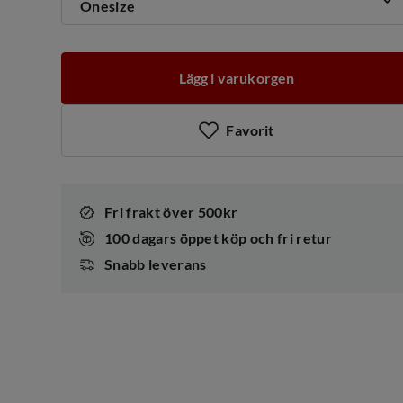
Onesize
Lägg i varukorgen
Favorit
Fri frakt över 500kr
100 dagars öppet köp och fri retur
Snabb leverans