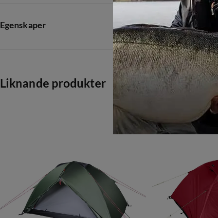
Egenskaper
Leverantörens färgnamn
:
Green-green
Storlek
:
Onesize
Liknande produkter