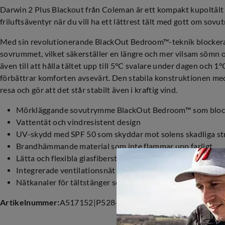
Darwin 2 Plus Blackout från Coleman är ett kompakt kupoltält
friluftsäventyr när du vill ha ett lättrest tält med gott om sov
Med sin revolutionerande BlackOut Bedroom™-teknik blockeras 
sovrummet, vilket säkerställer en längre och mer vilsam sömn o
även till att hålla tältet upp till 5°C svalare under dagen och 1
förbättrar komforten avsevärt. Den stabila konstruktionen med g
resa och gör att det står stabilt även i kraftig vind.
Mörkläggande sovutrymme BlackOut Bedroom™ som blocker
Vattentät och vindresistent design
UV-skydd med SPF 50 som skyddar mot solens skadliga st
Brandhämmande material som inte flammar upp farligt
Lätta och flexibla glasfiberstänger
Integrerade ventilationsnät för god luftcirkulation och sk
Nätkanaler för tältstänger som minskar vindbrus och för
Artikelnummer
:
A517152
|
P528-7148
|
528-7148