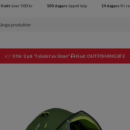
 frakt
över 500 kr
100 dagars
öppet köp
14 dagars
fri r
👉
3 för 2 på
"I slutet av linan"
🎣 Kod: OUTFISHING3F2