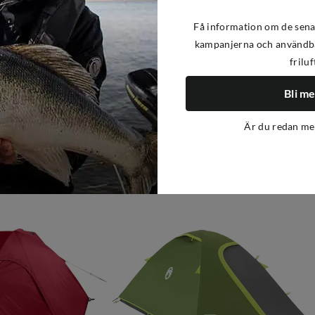
Få information om de sena
kampanjerna och användba
friluf
Bli m
Är du redan m