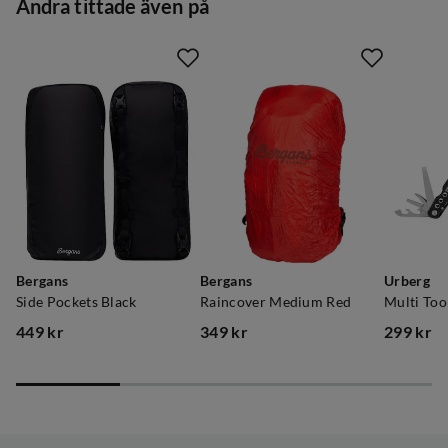
Andra tittade även på
Bergans
Bergans
Urberg
Side Pockets Black
Raincover Medium Red
Multi Too
449 kr
349 kr
299 kr
price
price
price