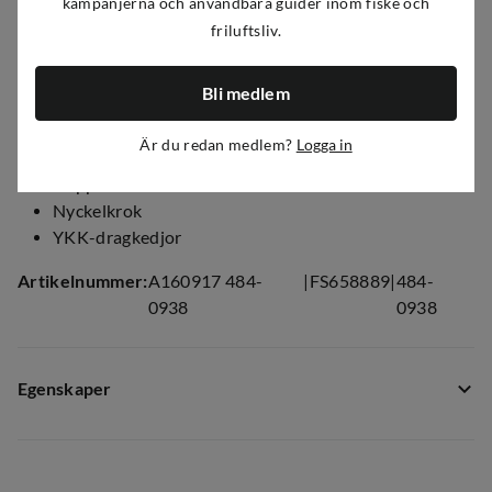
kampanjerna och användbara guider inom fiske och
Handskvänligt spänne mitt fram med generös
friluftsliv.
storleksjustering med elastiska remhållare på båda
sidor
Bli medlem
Flaskhållare med extra kompression för att
höftväskan ska röra sig mindre
Är du redan medlem?
Logga in
Elastisk snodd för att fästa flaskor
Koppelkrok
Nyckelkrok
YKK-dragkedjor
Artikelnummer
:
A160917 484-
|
FS658889
|
484-
0938
0938
Egenskaper
Leverantörens artikelnummer
:
2984
Leverantörens färgnamn
:
Granite Blue