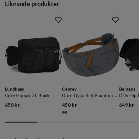
Liknande produkter
Storlek
:
6 L
Lundhags
Osprey
Bergans
Core Hippak 7 L Black
Duro Dyna Belt Phantom Grey/Toffee Orange
650 kr
450 kr
649 kr
price
price
price