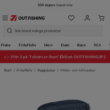
100 dagars
öppet köp
Fiske
Friluftsliv
Herr
Dam
Barn
REA
👉
3 för 2 på
"I slutet av linan"
🎣 Kod: OUTFISHING3F2
Start
Friluftsliv
Ryggsäckar
Midje- och höftväskor