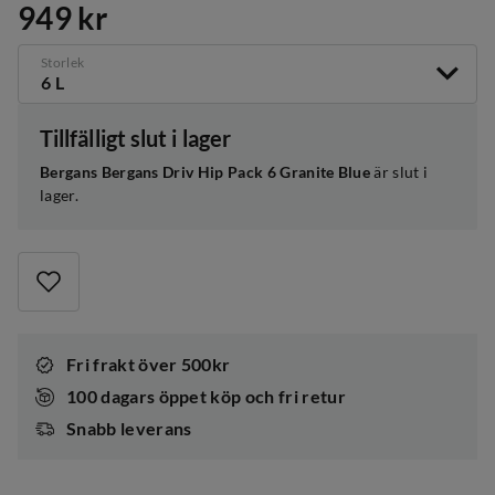
949 kr
price
Storlek
6 L
Tillfälligt slut i lager
Bergans Bergans Driv Hip Pack 6 Granite Blue
är slut i
lager.
Fri frakt över 500kr
100 dagars öppet köp och fri retur
Snabb leverans