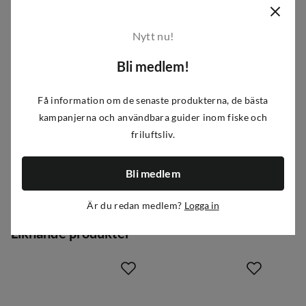
Handtag i glasförstärkt polypropen
HydroTread Grip™
Nytt nu!
Fäste för rem
Bli medlem!
Hölster med inbyggd slipyta och ventilationshål samt
fickklämma
Få information om de senaste produkterna, de bästa
Artikelnummer
:
A438255
|
P423-1063
|
423-1063
kampanjerna och användbara guider inom fiske och
friluftsliv.
Egenskaper
Bli medlem
Leverantörens färgnamn
:
Blue
Är du redan medlem?
Logga in
Storlek
:
One Size
Liknande produkter