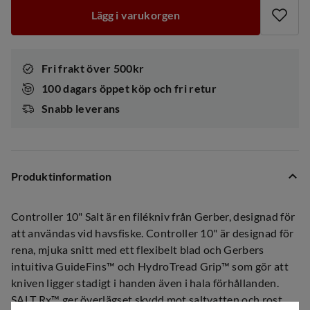
Lägg i varukorgen
Fri frakt över 500kr
100 dagars öppet köp och fri retur
Snabb leverans
Produktinformation
Controller 10" Salt är en filékniv från Gerber, designad för
att användas vid havsfiske. Controller 10" är designad för
rena, mjuka snitt med ett flexibelt blad och Gerbers
intuitiva GuideFins™ och HydroTread Grip™ som gör att
kniven ligger stadigt i handen även i hala förhållanden.
SALT Rx™ ger överlägset skydd mot saltvatten och rost.