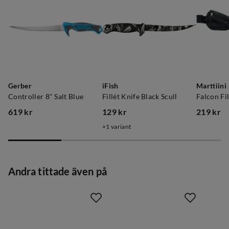
Gerber
iFish
Marttiini
Controller 8" Salt Blue
Fillét Knife Black Scull
Falcon Fil
619 kr
129 kr
219 kr
price
price
price
1
variant
Andra tittade även på