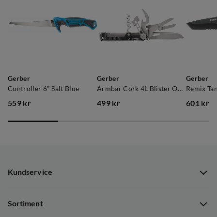
Gerber
Gerber
Gerber
Controller 6" Salt Blue
Armbar Cork 4L Blister Onyx
Remix Tan
559 kr
499 kr
601 kr
price
price
price
Kundservice
Kundservice
Sortiment
Guider