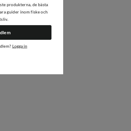
ste produkterna, de bästa
ra guider inom fiske och
tsliv.
edlem
edlem?
Logga in