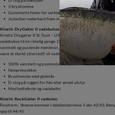
D-ring på baksiden
3 brystlomme
Gummierte fester for verktøy
Justerbar nederkant/hem med strammesnor
Kinetic DryGaiter II vadebukse:
Kinetic Drygaiter II St. Foot – Ultralette og komfortable vadere f
vadebukse til en rimelig penge. Disse vanntette vaderne komb
vanntett og pustende membran. Denne holder deg tørr og slippe
være et sterkt ytterstoff, vil vaderne bli fleksible og holde i fl
100% vanntett og pustende membran
Neoprensokker
Brystlomme med glidelås
D-ring på ryggen for håv eller annet utstyr
Med beltefeste og vadebelte
Kinetic RockGaiter II vadesko:
Passform: Skoene kommer i dobbelstørrelse. F.eks 42/43. Benytt
opp til 44/45