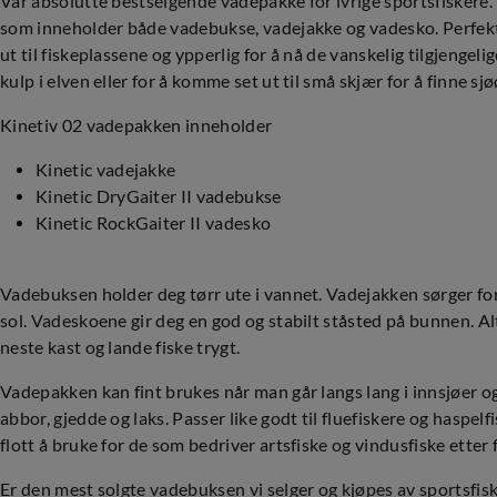
Vår absolutte bestselgende vadepakke for ivrige sportsfiskere
som inneholder både vadebukse, vadejakke og vadesko. Perfekt 
ut til fiskeplassene og ypperlig for å nå de vanskelig tilgjengeli
kulp i elven eller for å komme set ut til små skjær for å finne sj
Kinetiv 02 vadepakken inneholder
Kinetic vadejakke
Kinetic DryGaiter II vadebukse
Kinetic RockGaiter II vadesko
Vadebuksen holder deg tørr ute i vannet. Vadejakken sørger for 
sol. Vadeskoene gir deg en god og stabilt ståsted på bunnen. Al
neste kast og lande fiske trygt.
Vadepakken kan fint brukes når man går langs lang i innsjøer og
abbor, gjedde og laks. Passer like godt til fluefiskere og haspelf
flott å bruke for de som bedriver artsfiske og vindusfiske etter 
Er den mest solgte vadebuksen vi selger og kjøpes av sportsfisker