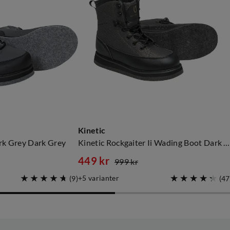
Kinetic
rk Grey Dark Grey
Kinetic Rockgaiter Ii Wading Boot Dark Olive
449 kr
999 kr
discounted
original
5
varianter
(
9
)
(
47
price
price