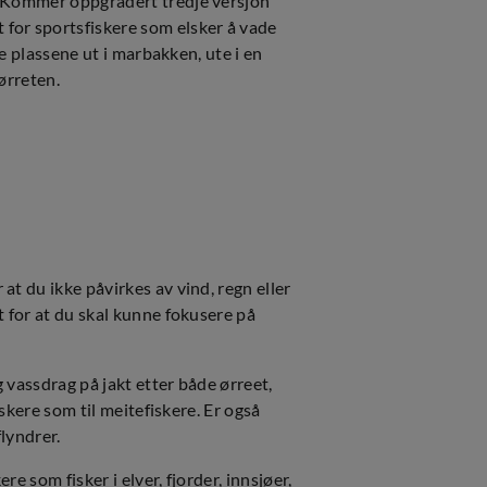
. Kommer oppgradert tredje versjon
for sportsfiskere som elsker å vade
ge plassene ut i marbakken, ute i en
øørreten.
at du ikke påvirkes av vind, regn eller
t for at du skal kunne fokusere på
 vassdrag på jakt etter både ørreet,
iskere som til meitefiskere. Er også
flyndrer.
e som fisker i elver, fjorder, innsjøer,