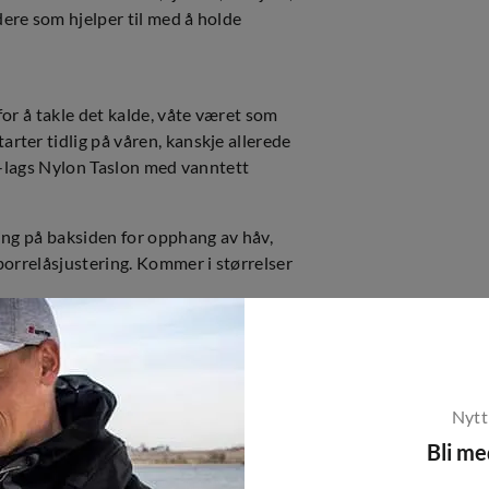
ere som hjelper til med å holde
or å takle det kalde, våte været som
ter tidlig på våren, kanskje allerede
 2-lags Nylon Taslon med vanntett
ing på baksiden for opphang av håv,
borrelåsjustering. Kommer i størrelser
Nytt
Bli m