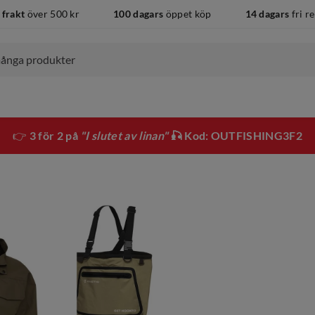
 frakt
över 500 kr
100 dagars
öppet köp
14 dagars
fri r
👉
3 för 2 på
"I slutet av linan"
🎣 Kod: OUTFISHING3F2