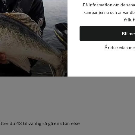
Få information om de sena
kampanjerna och användba
friluf
Bli m
ra Kinetic. Her får du en stabil og lett
Är du redan m
inerer en lett overdel med en 100%
r ut fukt, over og under vann. Takket
ere sesonger. Gode grusbeskyttere.
er du 43 til vanlig så gå en størrelse