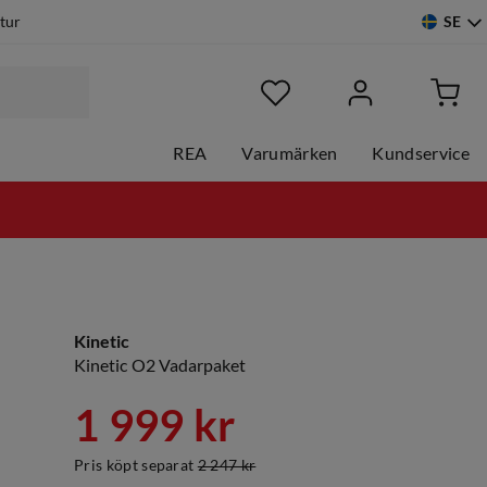
SE
etur
REA
Varumärken
Kundservice
Kinetic
Kinetic O2 Vadarpaket
1 999 kr
Pris köpt separat
2 247 kr