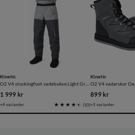
Kinetic
Kinetic
O2 V4 stockingfoot vadebukse Light Grey/Grey
O2 V4 vadarskor Da
1 999 kr
899 kr
price
price
4
varianter
3
varianter
(
10
)