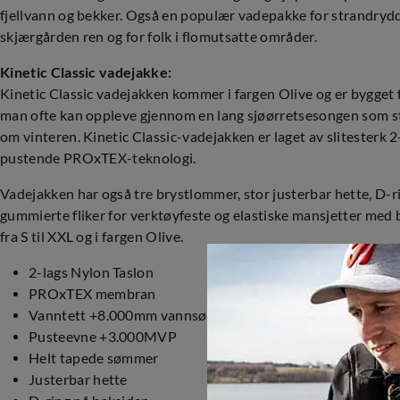
fjellvann og bekker. Også en populær vadepakke for strandrydd
skjærgården ren og for folk i flomutsatte områder.
Kinetic Classic vadejakke:
Kinetic Classic vadejakken kommer i fargen Olive og er bygget f
man ofte kan oppleve gjennom en lang sjøørretsesongen som star
om vinteren. Kinetic Classic-vadejakken er laget av slitesterk
pustende PROxTEX-teknologi.
Vadejakken har også tre brystlommer, stor justerbar hette, D-r
gummierte fliker for verktøyfeste og elastiske mansjetter med 
fra S til XXL og i fargen Olive.
2-lags Nylon Taslon
PROxTEX membran
Vanntett +8.000mm vannsøyle
Pusteevne +3.000MVP
Helt tapede sømmer
Justerbar hette