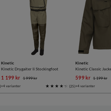
Kinetic
Kinetic
Kinetic Drygaiter Ii Stockingfoot
Kinetic Classic Jack
1 199 kr
599 kr
1 999 kr
1 199 kr
discounted
original
discounted
original
4
varianter
4
varianter
)
(
25
)
price
price
price
price