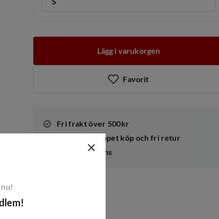
S
Lägg i varukorgen
Favorit
Fri frakt över 500kr
100 dagars öppet köp och fri retur
Snabb leverans
 nu!
edlem!