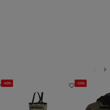
-40%
-50%