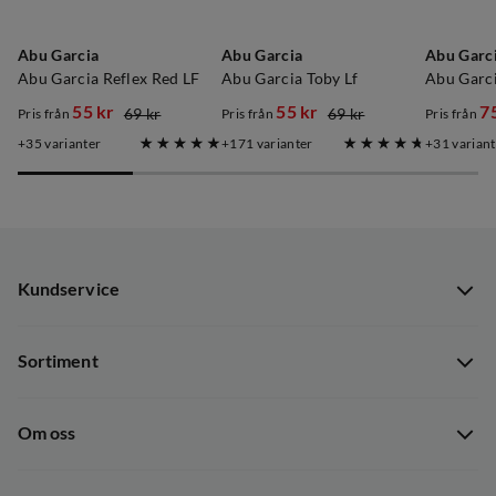
Abu Garcia
Abu Garcia
Abu Garc
Abu Garcia Reflex Red LF
Abu Garcia Toby Lf
55 kr
55 kr
7
69 kr
69 kr
Pris från
Pris från
Pris från
discounted
original
discounted
original
discoun
original
35
varianter
171
varianter
31
variant
price
price
price
price
price
price
Kundservice
Kundservice
Sortiment
Guider
Nyheter
Dataskyddspolicy
Om oss
Kampanjer
Ångra avtal
Om Out Fishing