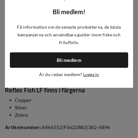
möjlighet att varje vevning att öring, gädda, abborre och
gösen kommer att hugga eller nästan vilken sötvattens-
Bli medlem!
och saltvattensfisk du kan tänka dig. Det är en mångsidig
spinner som fångar fisk.
Få information om de senaste produkterna, de bästa
kampanjerna och användbara guider inom fiske och
friluftsliv.
Simdjupet för Abu Garcia Reflex Fish LF är 0,5 m till 1,5 m.
Reflex Fish LF är en blyfri spinnare som
Bli medlem
kommer i vikter
Är du redan medlem?
Logga in
7g - 45mm
Reflex Fish LF finns i färgerna
Copper
Silver
Zebra
Artikelnummer
:
A466552
|
FS622882
|
382-4896