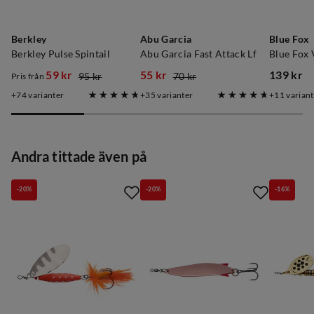
Berkley
Abu Garcia
Blue Fox
Verified by Trustvoice
Berkley Pulse Spintail
Abu Garcia Fast Attack Lf
Blue Fox 
59 kr
55 kr
139 kr
95 kr
70 kr
Pris från
discounted
original
discounted
original
price
74
varianter
35
varianter
11
variant
price
price
price
price
Andra tittade även på
-20%
-20%
-16%