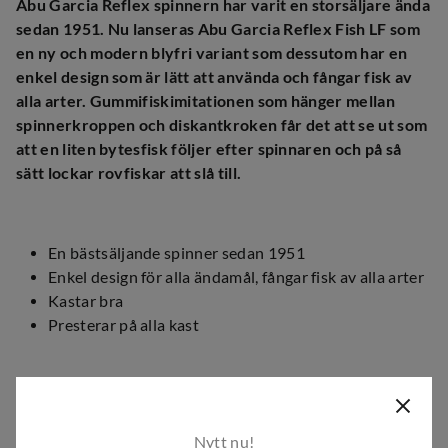
Abu Garcia Reflex spinnern har varit en storsäljare ända
sedan 1951. Nu lanseras Abu Garcia Reflex Fish LF som
en ny och modern blyfri variant som dessutom har en
enkel design som är lätt att använda och fångar fisk av
alla arter. Gummifiskimitationen som hänger mellan
spinnerkroppen och diskantkroken får det att se ut som
att en liten bytesfisk följer efter spinnaren och på så
sätt lockar rovfiskar att slå till.
En bästsäljande spinner sedan 1951
Enkel design för alla ändamål, fångar fisk av alla arter
Kastar bra
Presterar på alla kast
Den strömlinjeformade Reflex spinnern kastar både långt
och exakt, även mot vinden. Och det finns en stor
Nytt nu!