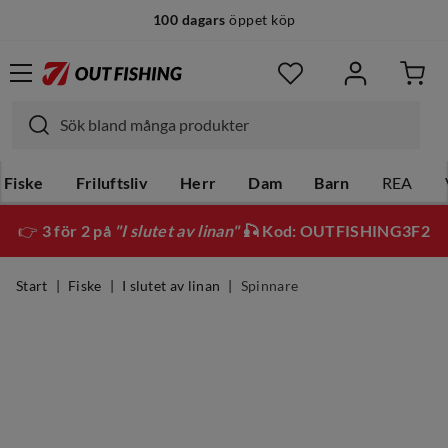
100 dagars
öppet köp
Fiske
Friluftsliv
Herr
Dam
Barn
REA
👉
3 för 2 på
"I slutet av linan"
🎣 Kod: OUTFISHING3F2
Start
Fiske
I slutet av linan
Spinnare