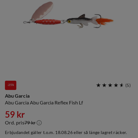
(
5
)
-25%
Abu Garcia
Abu Garcia Abu Garcia Reflex Fish Lf
59 kr
Ord. pris
79 kr
discounted
original
Erbjudandet gäller t.o.m. 18.08.26 eller så länge lagret räcker.
price
price