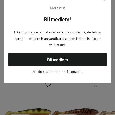
abborrfiske. Den har designats av den duktige
Nytt nu!
betesbyggaren Niklas Lures. Innehåller 2 styck jiggar och
ett jigghuvud av zink.
Krokstorlek:
2/0
Bli medlem!
Artikelnummer
:
A078601 MOTOR0
|
FS375635
|
216-1095
Få information om de senaste produkterna, de bästa
kampanjerna och användbara guider inom fiske och
Egenskaper
friluftsliv.
Leverantörens artikelnummer
:
20217051
Bli medlem
Leverantörens färgnamn
:
Motoroil
Liknande produkter
Storlek
:
One size
Är du redan medlem?
Logga in