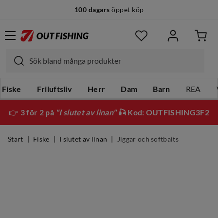
100 dagars
öppet köp
Fiske
Friluftsliv
Herr
Dam
Barn
REA
👉
3 för 2 på
"I slutet av linan"
🎣 Kod: OUTFISHING3F2
Start
Fiske
I slutet av linan
Jiggar och softbaits