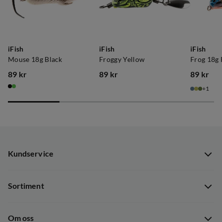
iFish
iFish
iFish
Mouse 18g Black
Froggy Yellow
Frog 18g 
89 kr
89 kr
89 kr
price
price
price
1
Kundservice
Kundservice
Sortiment
Guider
Nyheter
Dataskyddspolicy
Om oss