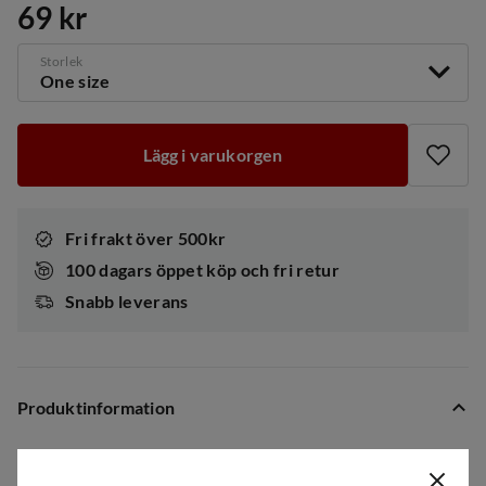
69 kr
price
Storlek
One size
Lägg i varukorgen
Fri frakt över 500kr
100 dagars öppet köp och fri retur
Snabb leverans
Produktinformation
The Demon Shad 10 cm från iFish är en gummijigg för