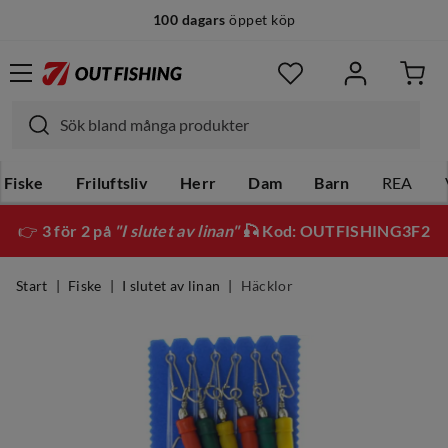
100 dagars
öppet köp
Fiske
Friluftsliv
Herr
Dam
Barn
REA
👉
3 för 2 på
"I slutet av linan"
🎣 Kod: OUTFISHING3F2
Start
Fiske
I slutet av linan
Häcklor