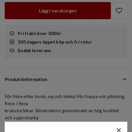
Lägg i varukorgen
Fri frakt över 500kr
100 dagars öppet köp och fri retur
Snabb leverans
Produktinformation
För fiske efter torsk, sej och bleka! För harpa och pilkning,
finns i flera
krokstorlekar. Sölvkrokens gummimakk av hög kvalitet
och superstarka
Mustad-krokar.