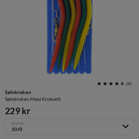
(
4
)
Sølvkroken
Sølvkroken Maxi Kroksett
229 kr
price
Storlek
10/0