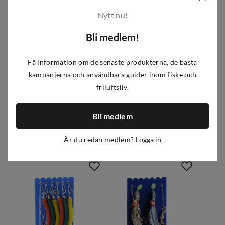
Artikelnummer
:
A482277
|
P875714
|
875714
Nytt nu!
Bli medlem!
Egenskaper
Få information om de senaste produkterna, de bästa
Leverantörens artikelnummer
:
315517
kampanjerna och användbara guider inom fiske och
Storlek
:
10/0
Recensioner
(
4
)
friluftsliv.
Bli medlem
Liknande produkter
Är du redan medlem?
Logga in