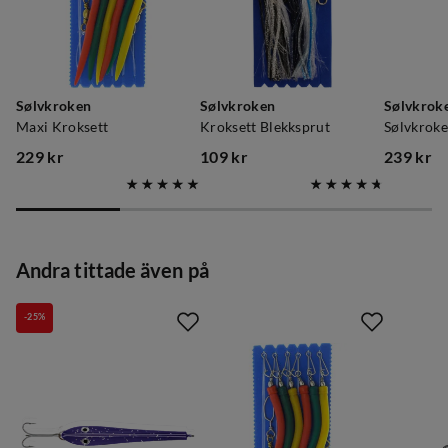
Sølvkroken
Sølvkroken
Sølvkrok
Maxi Kroksett
Kroksett Blekksprut
Sølvkroke
229 kr
109 kr
239 kr
price
price
price
Andra tittade även på
-25%