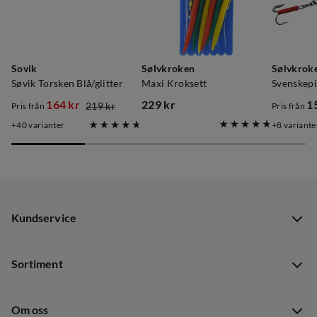
Sovik
Sølvkroken
Sølvkrok
Søvik Torsken Blå/glitter
Maxi Kroksett
Svenskepi
164 kr
229 kr
1
219 kr
Pris från
Pris från
discounted
original
price
price
40
varianter
8
variante
price
price
Kundservice
Kundservice
Sortiment
Guider
Nyheter
Dataskyddspolicy
Om oss