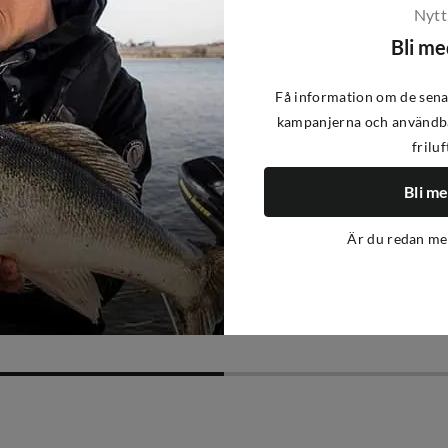
Nytt
Bli m
Få information om de sena
kampanjerna och användba
friluf
Bli m
Är du redan m
iFish
 Nocolour
Tea 24mm, 3-pack Nocolour
99 kr
price