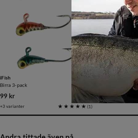
iFish
iFish
Birra 3-pack
Sassa, 24mm, 3-pack
99 kr
99 kr
price
price
3
varianter
(
1
)
Andra tittade även på