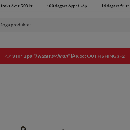
 frakt
över 500 kr
100 dagars
öppet köp
14 dagars
fri r
👉
3 för 2 på
"I slutet av linan"
🎣 Kod: OUTFISHING3F2