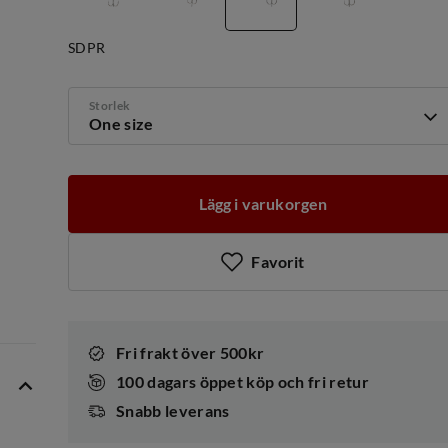
SDPR
Storlek
One size
Lägg i varukorgen
Favorit
Fri frakt över 500kr
100 dagars öppet köp och fri retur
Snabb leverans