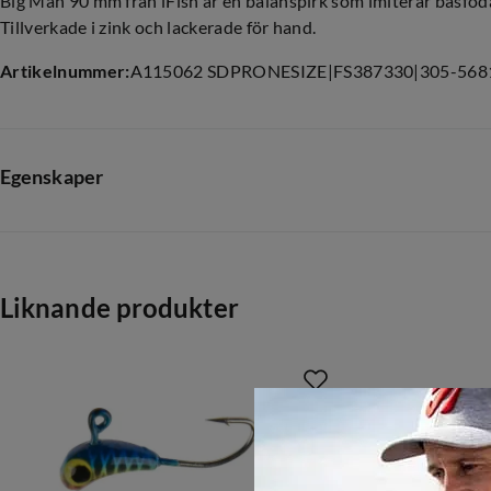
Big Man 90 mm från iFish är en balanspirk som imiterar basföd
Tillverkade i zink och lackerade för hand.
Artikelnummer
:
A115062 SDPRONESIZE
|
FS387330
|
305-568
Egenskaper
Leverantörens färgnamn
:
SDPR
Storlek
:
One size
Liknande produkter