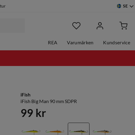
SE
etur
REA
Varumärken
Kundservice
iFish
iFish Big Man 90 mm SDPR
99 kr
price