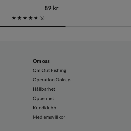
89 kr
price
(
6
)
Om oss
Om Out Fishing
Operation Goksjø
Hållbarhet
Öppenhet
Kundklubb
Medlemsvillkor