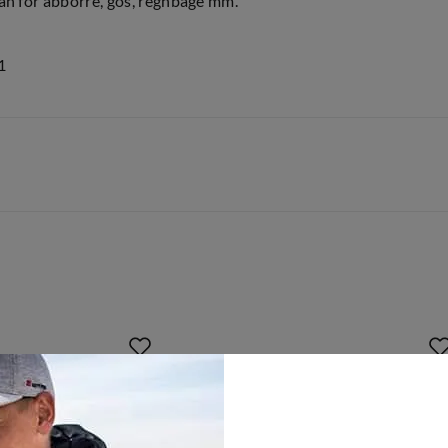
an för abborre, gös, regnbåge mm.
1