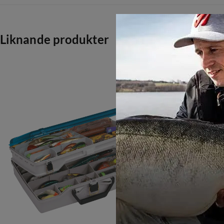
4.0
Liknande produkter
Baserat på 1 betyg
Amir Kurtovic
4 år sedan