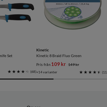
Kinetic
nife Set
Kinetic 8 Braid Fluo Green
109 kr
149 kr
Pris från
discounted
original
(
68
)
14
varianter
(
11
price
price