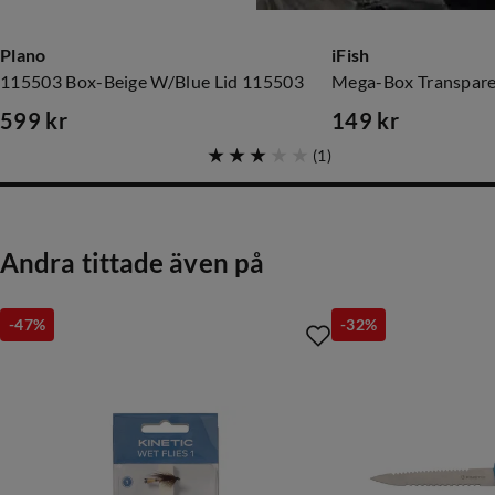
Plano
iFish
115503 Box-Beige W/Blue Lid 115503
Mega-Box Transpar
599 kr
149 kr
price
price
(
1
)
Andra tittade även på
-47%
-32%