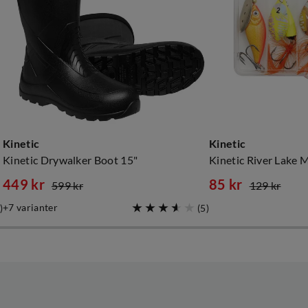
Kinetic
Kinetic
Kinetic Drywalker Boot 15"
449 kr
85 kr
599 kr
129 kr
discounted
original
discounted
original
7
varianter
)
(
5
)
price
price
price
price