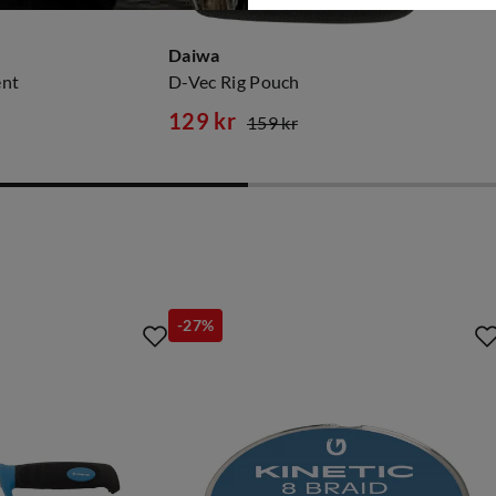
Daiwa
ent
D-Vec Rig Pouch
129 kr
159 kr
discounted
original
price
price
-27%