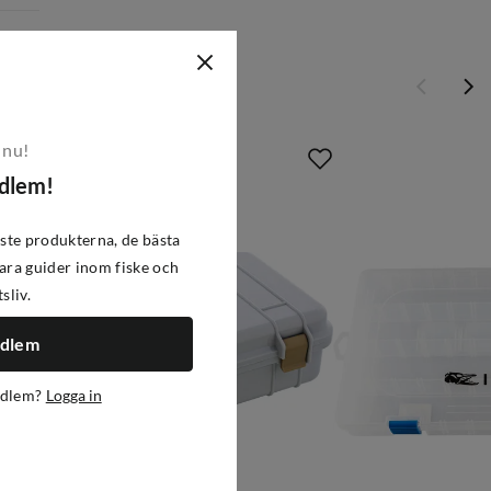
-19%
 nu!
edlem!
ste produkterna, de bästa
ra guider inom fiske och
tsliv.
edlem
edlem?
Logga in