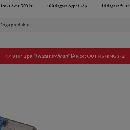
 frakt
över 500 kr
100 dagars
öppet köp
14 dagars
fri r
👉
3 för 2 på
"I slutet av linan"
🎣 Kod: OUTFISHING3F2