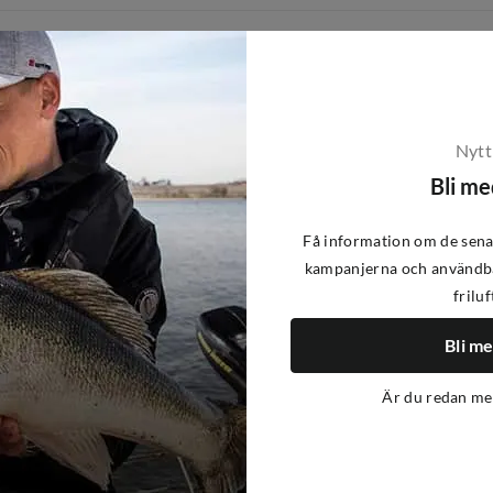
-19%
Nytt
Bli m
Få information om de sena
kampanjerna och användba
friluf
Bli m
Är du redan m
Verified by Trustvoice