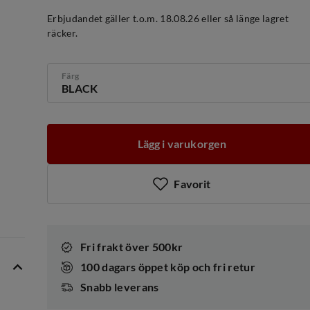
discounted
original
price
price
Erbjudandet gäller t.o.m. 18.08.26 eller så länge lagret
räcker.
Färg
BLACK
Lägg i varukorgen
Favorit
Fri frakt över 500kr
100 dagars öppet köp och fri retur
Snabb leverans