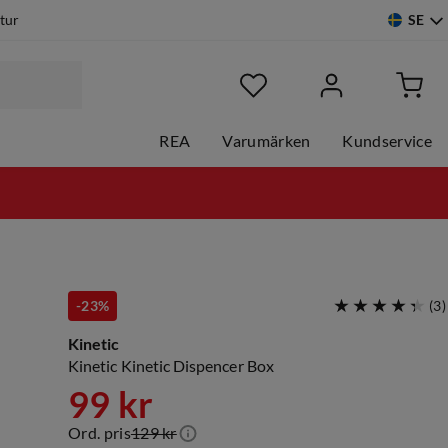
SE
etur
REA
Varumärken
Kundservice
-23%
(
3
)
Kinetic
Kinetic Kinetic Dispencer Box
99 kr
Ord. pris
129 kr