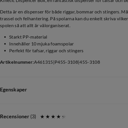
Kinetic Dispencer Box, en fantastisk dispenser för tafsar och be
Detta är en dispenser för både riggar, bommar och stingers. Må
trassel och felhantering. På spolarna kan du enkelt skriva vilken 
spolen så att allt är välorganiserat.
Starkt PP-material
Innehåller 10 mjuka foamspolar
Perfekt för tafsar, riggar och stingers
Artikelnummer
:
A461315
|
P455-3108
|
455-3108
Egenskaper
Leverantörens artikelnummer
:
G122-007-OS
Storlek
:
BLACK
Recensioner
(
3
)