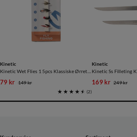
Kinetic
Kinetic
Kinetic Wet Flies 1 5pcs Klassiske Ørretfluer
Kinetic Ss Filleting K
79 kr
169 kr
149 kr
249 kr
discounted
original
discounted
original
(
2
)
price
price
price
price