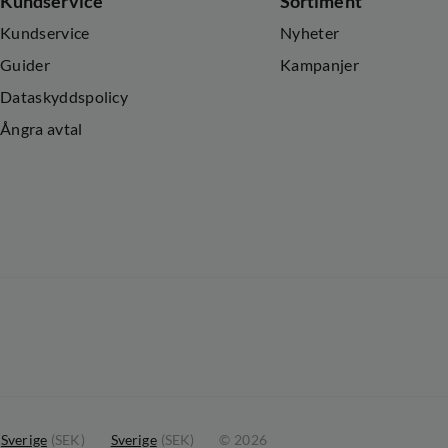
Kundservice
Sortiment
Kundservice
Nyheter
Guider
Kampanjer
Dataskyddspolicy
Ångra avtal
Sverige
(
SEK
)
Sverige
(
SEK
)
©
2026