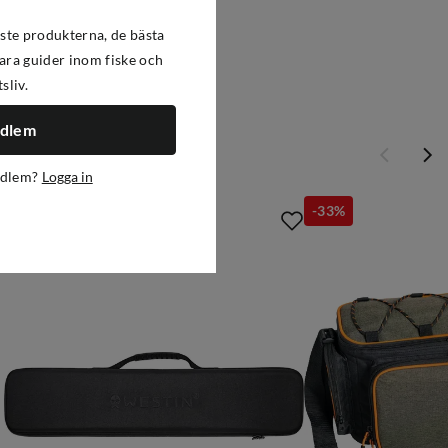
ste produkterna, de bästa
ra guider inom fiske och
tsliv.
edlem
edlem?
Logga in
-27%
-33%