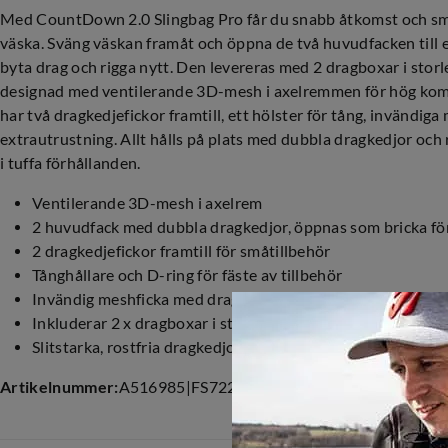
Med CountDown 2.0 Slingbag Pro får du snabb åtkomst och sm
väska. Sväng väskan framåt och öppna de två huvudfacken till en
byta drag och rigga nytt. Den levereras med 2 dragboxar i stor
designad med ventilerande 3D-mesh i axelremmen för hög kom
har två dragkedjefickor framtill, ett hölster för tång, invändiga
extrautrustning. Allt hålls på plats med dubbla dragkedjor och 
i tuffa förhållanden.
Ventilerande 3D-mesh i axelrem
2 huvudfack med dubbla dragkedjor, öppnas som bricka fö
2 dragkedjefickor framtill för småtillbehör
Tånghållare och D-ring för fäste av tillbehör
Invändig meshficka med dragkedja
Inkluderar 2 x dragboxar i storlek 3600
Slitstarka, rostfria dragkedjor
Artikelnummer
:
A516985
|
FS722620
|
528-6666