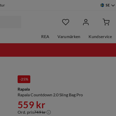
SE
etur
REA
Varumärken
Kundservice
-25%
Rapala
Rapala Countdown 2.0 Sling Bag Pro
559 kr
Ord. pris
749 kr