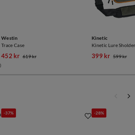
Westin
Kinetic
Trace Case
Kinetic Lure Sholde
452 kr
399 kr
619 kr
599 kr
discounted
original
discounted
original
)
price
price
price
price
-37%
-28%