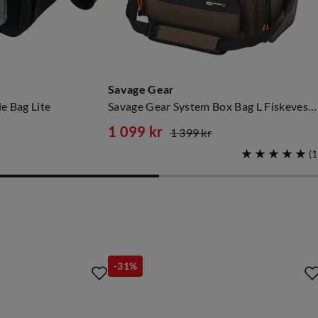
Savage Gear
e Bag Lite
Savage Gear System Box Bag L Fiskeveske For Fiskeutstyr
1 099 kr
1 399 kr
discounted
original
(
1
price
price
-31%