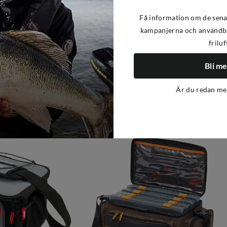
Få information om de sena
kampanjerna och användba
friluf
Bli m
Är du redan m
-21%