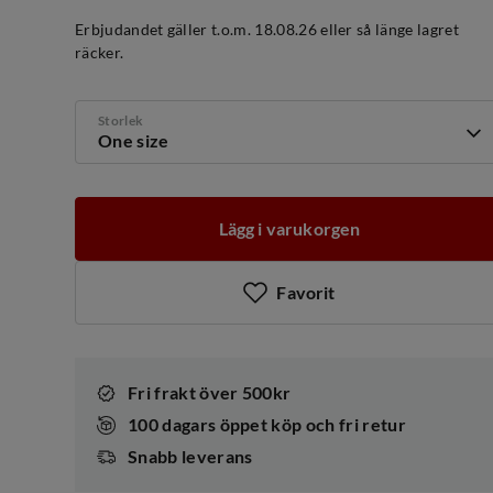
discounted
original
price
price
Erbjudandet gäller t.o.m. 18.08.26 eller så länge lagret
räcker.
Storlek
One size
Lägg i varukorgen
Favorit
Fri frakt över 500kr
100 dagars öppet köp och fri retur
Snabb leverans