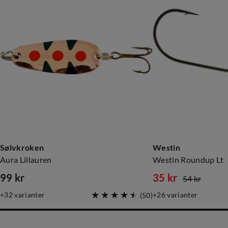
Sølvkroken
Westin
Aura Lillauren
Westin Roundup Lt
99 kr
35 kr
54 kr
price
discounted
original
32
varianter
26
varianter
(
50
)
price
price