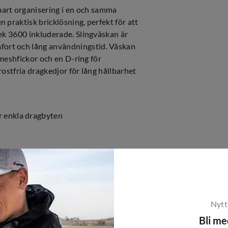
art organisering i en och samma
 praktisk bricklösning, perfekt för att
lek 3600 inkluderade. Slingväskan är
fort och lång användningstid. Väskan
 meshfickor och en D-ring för
rostfria dragkedjor för lång hållbarhet
r enkla dragbyten
Nytt
Bli m