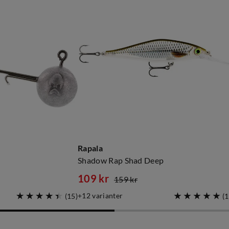
Rapala
Shadow Rap Shad Deep
109 kr
159 kr
discounted
original
12
varianter
(
15
)
(
1
price
price