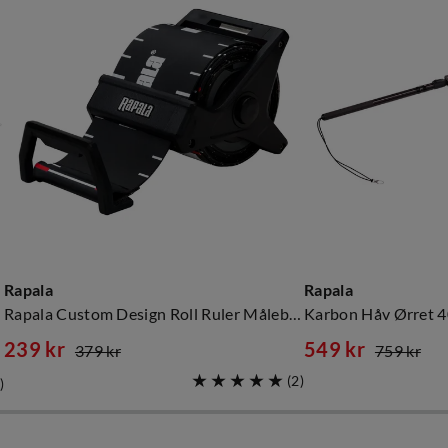
Rapala
Rapala
Rapala Custom Design Roll Ruler Målebånd For Måling Av Fisk
Karbon Håv Ørret 
239 kr
549 kr
379 kr
759 kr
discounted
original
discounted
original
(
2
)
)
price
price
price
price