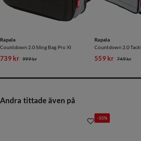
Rapala
Rapala
Countdown 2.0 Sling Bag Pro Xl
Countdown 2.0 Tackl
739 kr
559 kr
999 kr
749 kr
discounted
original
discounted
original
price
price
price
price
Andra tittade även på
-35%