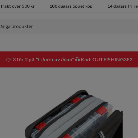
 frakt
över 500 kr
100 dagars
öppet köp
14 dagars
fri r
👉
3 för 2 på
"I slutet av linan"
🎣 Kod: OUTFISHING3F2