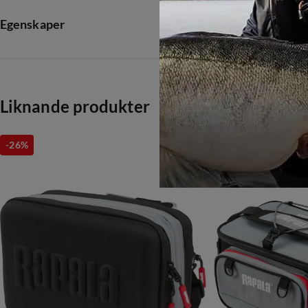
Egenskaper
Leverantörens färgnamn
:
not_defined
Storlek
:
One size
Liknande produkter
-26%
-25%