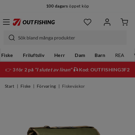
100 dagars
öppet köp
Fiske
Friluftsliv
Herr
Dam
Barn
REA
👉
3 för 2 på
"I slutet av linan"
🎣 Kod: OUTFISHING3F2
Start
Fiske
Förvaring
Fiskeväskor