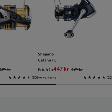
Shimano
Catana FE
447 kr
199 kr
699 kr
Pris från
discounted
original
6
varianter
(
80
)
(
22
price
price