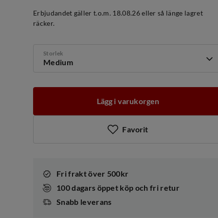
discounted
original
price
price
Erbjudandet gäller t.o.m. 18.08.26 eller så länge lagret
räcker.
Storlek
Medium
Lägg i varukorgen
Favorit
Fri frakt över 500kr
100 dagars öppet köp och fri retur
Snabb leverans