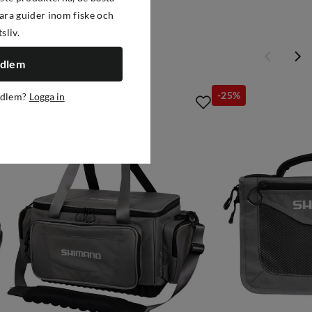
ra guider inom fiske och
tsliv.
edlem
-35%
-25%
edlem?
Logga in