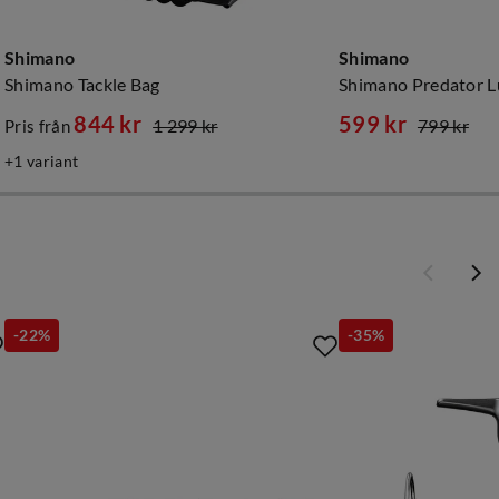
Shimano
Shimano
Shimano Tackle Bag
Shimano Predator L
844 kr
599 kr
1 299 kr
799 kr
Pris från
discounted
original
discounted
original
1
variant
price
price
price
price
-22%
-35%