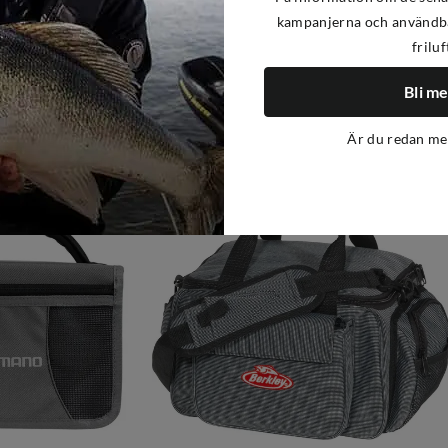
kampanjerna och användba
friluf
Bli m
-22%
Är du redan m