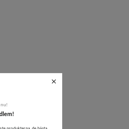
 nu!
edlem!
ste produkterna, de bästa