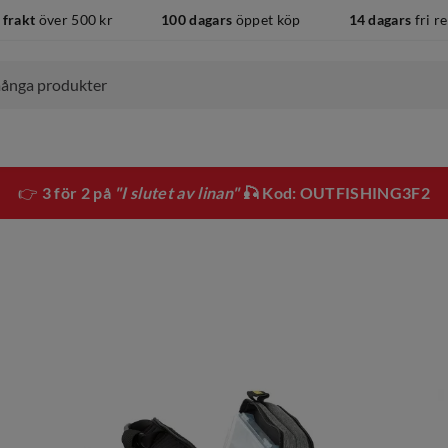
 frakt
över 500 kr
100 dagars
öppet köp
14 dagars
fri r
👉
3 för 2 på
"I slutet av linan"
🎣 Kod: OUTFISHING3F2