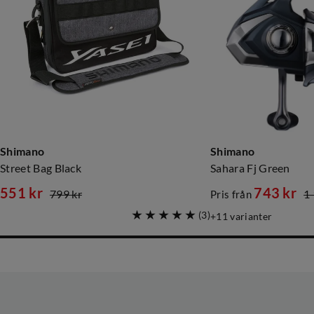
Shimano
Shimano
Street Bag Black
Sahara Fj Green
551 kr
743 kr
799 kr
1 
Pris från
discounted
original
discounted
original
(
3
)
11
varianter
price
price
price
price