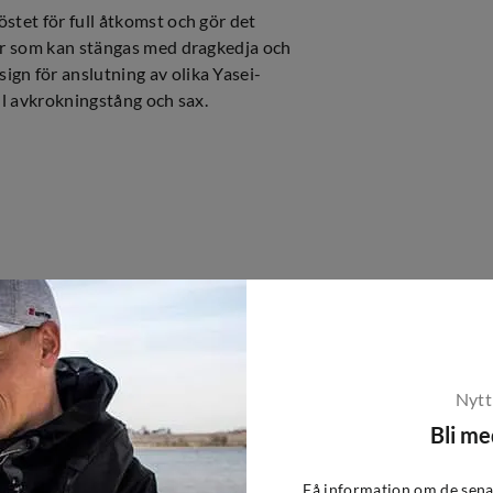
stet för full åtkomst och gör det
kor som kan stängas med dragkedja och
gn för anslutning av olika Yasei-
ill avkrokningstång och sax.
Nytt
Bli m
Få information om de sena