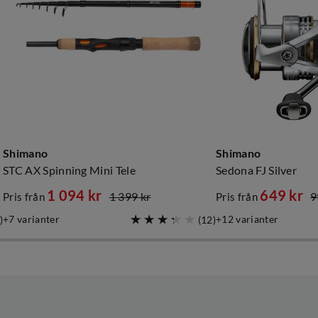
Shimano
Shimano
STC AX Spinning Mini Tele
Sedona FJ Silver
1 094 kr
649 kr
1 399 kr
9
Pris från
Pris från
discounted
original
discounted
original
7
varianter
12
varianter
)
(
12
)
price
price
price
price