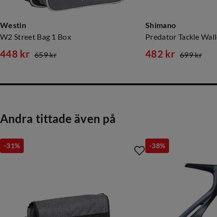
Westin
Shimano
W2 Street Bag 1 Box
Predator Tackle Wall
448 kr
482 kr
659 kr
699 kr
discounted
original
discounted
original
price
price
price
price
Andra tittade även på
-31%
-38%