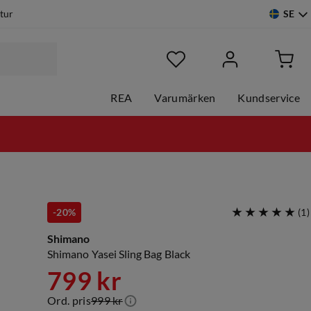
SE
etur
REA
Varumärken
Kundservice
-20%
(
1
)
Shimano
Shimano Yasei Sling Bag Black
799 kr
Ord. pris
999 kr