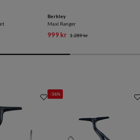
Berkley
et
Maxi Ranger
999 kr
1 289 kr
discounted
original
price
price
-36%