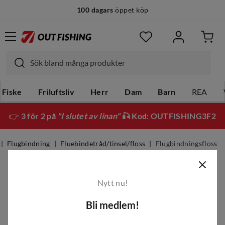
100 dagars
öppet köp
Fiske
Friluftsliv
Herr
Dam
Barn
REA
👉
3 för 2 på
"I slutet av linan"
🎣 Kod: OUTFISHING3F2
Flugbindning
Fluebindetråd/tinsel/floss
Flugbindningsfloss
Flugbindningsfloss
Nytt nu!
Filter
Bli medlem!