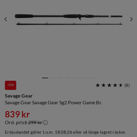
(
8
)
-35%
Savage Gear
Savage Gear Savage Gear Sg2 Power Game Bc
839 kr
Ord. pris
1 299 kr
discounted
original
Erbjudandet gäller t.o.m. 18.08.26 eller så länge lagret räcker.
price
price