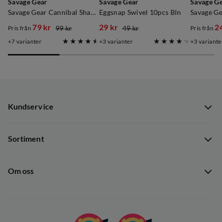
Savage Gear
Savage Gear
Savage G
Savage Gear Cannibal Shad Rtf Darkwater Mix
Eggsnap Swivel 10pcs Bln
79 kr
29 kr
2
99 kr
49 kr
Pris från
Pris från
discounted
original
discounted
original
discoun
original
7
varianter
3
varianter
3
variante
price
price
price
price
price
price
Kundservice
Kundservice
Sortiment
Guider
Nyheter
Dataskyddspolicy
Om oss
Kampanjer
Ångra avtal
Om Out Fishing
Operation Goksjø