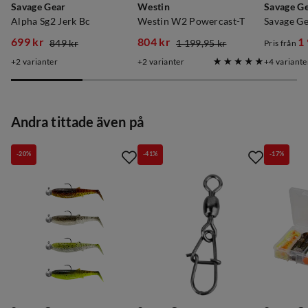
Savage Gear
Westin
Savage G
Alpha Sg2 Jerk Bc
Westin W2 Powercast-T
699 kr
804 kr
1
849 kr
1 199,95 kr
Pris från
discounted
original
discounted
original
discoun
original
2
varianter
2
varianter
4
variante
price
price
price
price
price
price
Andra tittade även på
-20%
-41%
-17%