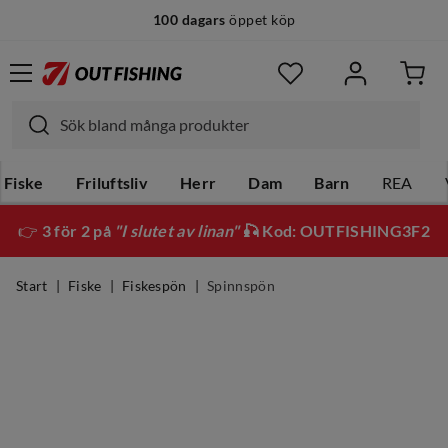
100 dagars
öppet köp
Fiske
Friluftsliv
Herr
Dam
Barn
REA
👉
3 för 2 på
"I slutet av linan"
🎣 Kod: OUTFISHING3F2
Start
Fiske
Fiskespön
Spinnspön