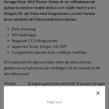
Savage Gear SG2 Power Game är en välbalanserad
spöserie med en snabb aktion och rejält med tryck i
klingan för att fiska med tunga beten ,en det funkar
även utmärkt att fiska medelstora beten.
EVA-Handtag
SIN-Spöringar
Seaguide CCS-Ringsystem
Japanska Toray-klingor 24+30T
Competition double lock-rullfäste i kolfiber
Ett superspö till dig som letar efter de allra största
gäddorna och gösarna och verkligen vill ha mycket kraft
att sätta emot!
Modell
Stanglengde
Kastevekt
Vekt
Transportlengde
SG2 Power
7'3'' /
Game BC
40-80g
166g
114,5cm
221cm
Trigger
Nytt nu!
SG2 Power