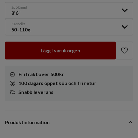
Spölängd
8'6"
Kastvikt
50-110g
Lägg i varukorgen
Fri frakt över 500kr
100 dagars öppet köp och fri retur
Snabb leverans
Produktinformation