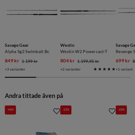
Savage Gear
Westin
Savage G
Alpha Sg2 Swimbait Bc
Westin W2 Powercast-T
Revenge S
849 kr
804 kr
699 kr
1 199 kr
1 199,95 kr
8
discounted
original
discounted
original
discoun
original
3
varianter
2
varianter
1
variant
price
price
price
price
price
price
Andra tittade även på
-46%
-22%
-20%