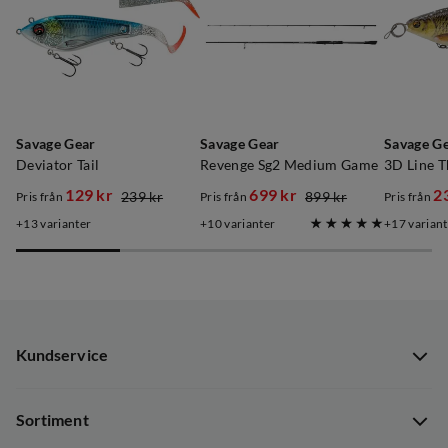
Savage Gear
Savage Gear
Savage G
Deviator Tail
Revenge Sg2 Medium Game
3D Line T
129 kr
699 kr
2
239 kr
899 kr
Pris från
Pris från
Pris från
discounted
original
discounted
original
discoun
original
13
varianter
10
varianter
17
variant
price
price
price
price
price
price
Kundservice
Kundservice
Sortiment
Guider