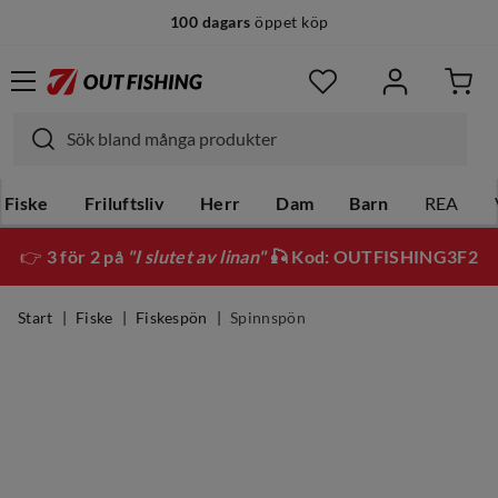
100 dagars
öppet köp
Fiske
Friluftsliv
Herr
Dam
Barn
REA
👉
3 för 2 på
"I slutet av linan"
🎣 Kod: OUTFISHING3F2
Start
Fiske
Fiskespön
Spinnspön