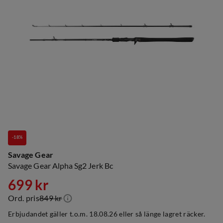
-18%
Savage Gear
Savage Gear Alpha Sg2 Jerk Bc
699 kr
Ord. pris
849 kr
discounted
original
Erbjudandet gäller t.o.m. 18.08.26 eller så länge lagret räcker.
price
price