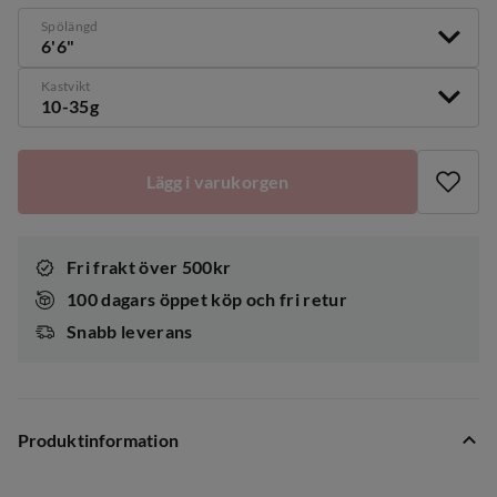
Spölängd
6'6"
Kastvikt
10-35g
Lägg i varukorgen
Fri frakt över 500kr
100 dagars öppet köp och fri retur
Snabb leverans
Produktinformation