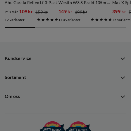
Abu Garcia Reflex Lf 3-Pack
Westin W3 8 Braid 135m Dutch Orange
Max X Spi
109 kr
149 kr
399 kr
159 kr
199 kr
5
Pris från
discounted
original
discounted
original
discoun
original
2
varianter
10
varianter
5
variante
price
price
price
price
price
price
Kundservice
Kundservice
Sortiment
Guider
Nyheter
Dataskyddspolicy
Om oss
Kampanjer
Ångra avtal
Om Out Fishing
Operation Goksjø