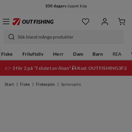
100 dagars
öppet köp
Fiske
Friluftsliv
Herr
Dam
Barn
REA
👉
3 för 2 på
"I slutet av linan"
🎣 Kod: OUTFISHING3F2
Start
Fiske
Fiskespön
Spinnspön