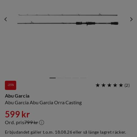
(
2
)
-25%
Abu Garcia
Abu Garcia Abu Garcia Orra Casting
599 kr
Ord. pris
799 kr
discounted
original
Erbjudandet gäller t.o.m. 18.08.26 eller så länge lagret räcker.
price
price