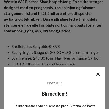
Westin W2 Finesse Shad haspelstang. En rekke stenger
designet med en progressiv, rask aksjon og følsomt
stangemne, i stand til å håndtere et bredt spekter
av baits og teknikker. Disse allsidige lette til middels
stengene er ideelle for både soft og hardbaits for arter
som abbor, gjørs, asp, ørret og gjedde.
Snellefeste: Seaguide® XVS
Stangringer: Seaguide® SXOHLSG premium ringer
Stangemne: 24 / 30 tonn High Performance Carbon
Delt håndtak med førsteklasses EVA
Spesiallaget gummi-sklisikker bunnhette
Krokholder: Seaguide® Dhook
Nytt nu!
Med deres følsomme følelse forbedres
hugggjenkjenningen, men den raske aksjonen gir kraften
Bli medlem!
til å sette kroken i den benete munnen til predatorfisk. Et
stort utvalg av stenger for sportsfiskeren som ønsker å
Få information om de senaste produkterna, de bästa
dekke et bredt spekter av forskjellige fisketeknikker.