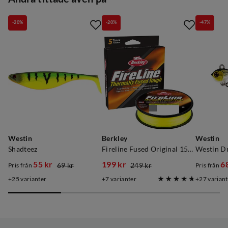
-20%
-20%
-47%
Westin
Berkley
Westin
Shadteez
Fireline Fused Original 150m Flame Green
55 kr
199 kr
6
69 kr
249 kr
Pris från
Pris från
discounted
original
discounted
original
discoun
original
25
varianter
7
varianter
27
variant
price
price
price
price
price
price