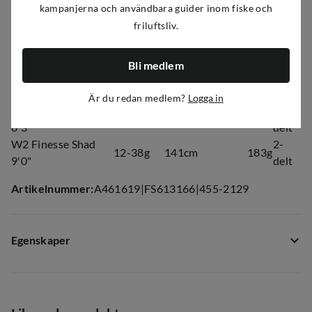
kampanjerna och användbara guider inom fiske och
friluftsliv.
Modell
Kastevekt
Transportlengde
Vekt
Deler
W2 Finesse Shad
2-
10-28g
116cm
142g
7'4"
delt
Bli medlem
W2 Finesse Shad
2-
152g
12-38g
119cm
7'6"
delt
Är du redan medlem?
Logga in
W2 Finesse Shad
2-
12-38g
130cm
171g
8'3"
delt
W2 Finesse Shad
2-
12-38g
141cm
183g
9'0"
delt
Artikelnummer
:
A461619
|
FS613166
|
455-2129
Egenskaper
Leverantörens artikelnummer
:
W217-0762-H
Storlek
:
7'4 10-28g