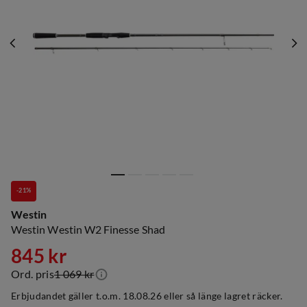
-21%
Westin
Westin Westin W2 Finesse Shad
845 kr
Ord. pris
1 069 kr
discounted
original
Erbjudandet gäller t.o.m. 18.08.26 eller så länge lagret räcker.
price
price