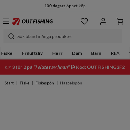
100 dagars
öppet köp
Fiske
Friluftsliv
Herr
Dam
Barn
REA
👉
3 för 2 på
"I slutet av linan"
🎣 Kod: OUTFISHING3F2
Start
Fiske
Fiskespön
Haspelspön