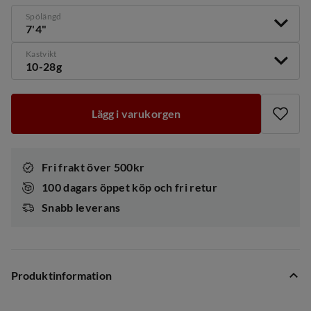
Spölängd
7'4"
Kastvikt
10-28g
Lägg i varukorgen
Fri frakt över 500kr
100 dagars öppet köp och fri retur
Snabb leverans
Produktinformation