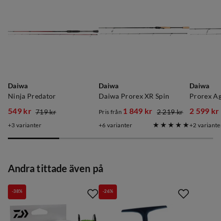
Daiwa
Daiwa
Daiwa
Ninja Predator
Daiwa Prorex XR Spin
Prorex A
549 kr
1 849 kr
2 599 kr
719 kr
2 219 kr
Pris från
discounted
original
discounted
original
discoun
original
3
varianter
6
varianter
2
variante
price
price
price
price
price
price
Andra tittade även på
-38%
-26%