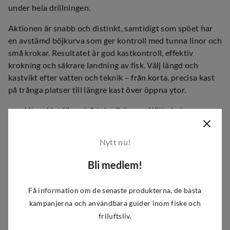
under hela drillningen.
Aktionen är snabb och distinkt, samtidigt som spöet har
en avstämd böjkurva som ger kontroll med tunna linor och
små krokar. Resultatet är god kastkontroll, effektiv
krokning och säkrare landning av fisk. Välj längd och
kastvikt efter vatten och teknik – från korta, precisa kast
på trånga platser till längre kast över öppna ytor.
Utvecklat för put & take‑fiske med lätta beten
Snabb aktion för precisa kast och effektiv krokning
Känslig topp som överför napp och bottenkontakt
Nytt nu!
tydligt
Slank och balanserad konstruktion för komfort över
Bli medlem!
tid
Fungerar bra med tunna linor och låga betesvikter
Få information om de senaste produkterna, de bästa
Anpassat för wobblers, skeddrag och spinnare i lätt
kampanjerna och användbara guider inom fiske och
klass
friluftsliv.
Kontrollerad böjkurva som minskar risken för tappad