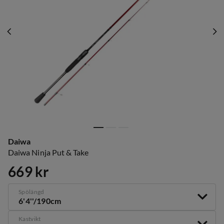
Daiwa
Daiwa Ninja Put & Take
669 kr
price
Spölängd
6'4''/190cm
Kastvikt