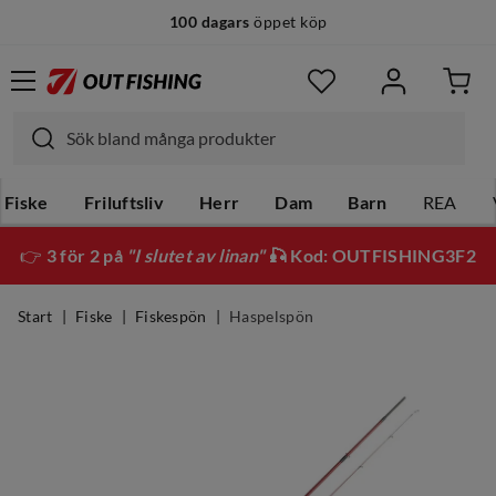
100 dagars
öppet köp
Fiske
Friluftsliv
Herr
Dam
Barn
REA
👉
3 för 2 på
"I slutet av linan"
🎣 Kod: OUTFISHING3F2
Start
Fiske
Fiskespön
Haspelspön