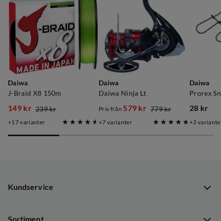
Daiwa
Daiwa
Daiwa
J-Braid X8 150m
Daiwa Ninja Lt
Prorex Sn
149 kr
579 kr
28 kr
239 kr
779 kr
Pris från
discounted
original
discounted
original
price
17
varianter
7
varianter
3
variante
price
price
price
price
Kundservice
Kundservice
Sortiment