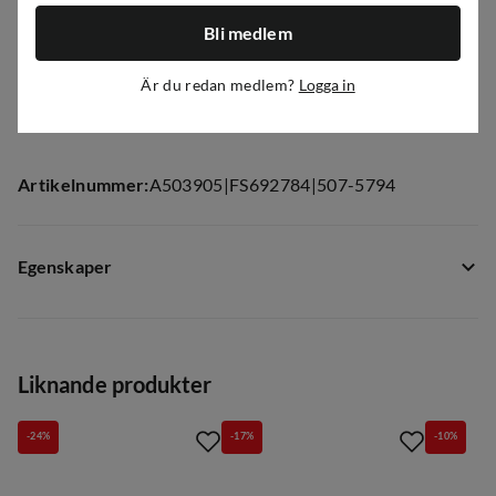
fisk
Bli medlem
Modell
Längd
Kastvikt
Aktion
Vikt
Delar
224833
7'/213cm
3-12g
Fast
113g
2
Är du redan medlem?
Logga in
224832
6'4''/193cm
1-9g
Fast
100g
2
Artikelnummer
:
A503905
|
FS692784
|
507-5794
Egenskaper
Leverantörens färgnamn
:
not_defined
Storlek
:
6'4''/190cm 1-9g
Liknande produkter
-24%
-17%
-10%