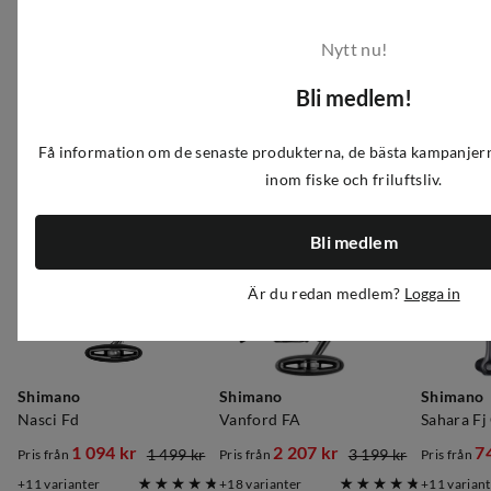
Nytt nu!
Liknande produkter
Bli medlem!
-27%
-31%
-38%
Få information om de senaste produkterna, de bästa kampanjer
inom fiske och friluftsliv.
Bli medlem
Är du redan medlem?
Logga in
Shimano
Shimano
Shimano
Nasci Fd
Vanford FA
Sahara Fj
1 094 kr
2 207 kr
7
1 499 kr
3 199 kr
Pris från
Pris från
Pris från
discounted
original
discounted
original
discoun
original
11
varianter
18
varianter
11
variant