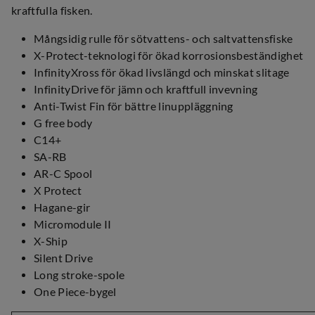
kraftfulla fisken.
Mångsidig rulle för sötvattens- och saltvattensfiske
X-Protect-teknologi för ökad korrosionsbeständighet
InfinityXross för ökad livslängd och minskat slitage
InfinityDrive för jämn och kraftfull invevning
Anti-Twist Fin för bättre linuppläggning
G free body
C14+
SA-RB
AR-C Spool
X Protect
Hagane-gir
Micromodule II
X-Ship
Silent Drive
Long stroke-spole
One Piece-bygel