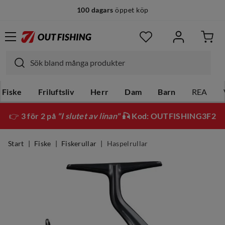
100 dagars
öppet köp
Fiske
Friluftsliv
Herr
Dam
Barn
REA
👉
3 för 2 på
"I slutet av linan"
🎣 Kod: OUTFISHING3F2
Start
Fiske
Fiskerullar
Haspelrullar