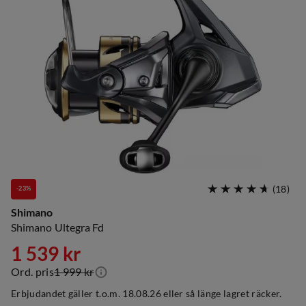
(
18
)
-23%
Shimano
Shimano Ultegra Fd
1 539 kr
Ord. pris
1 999 kr
discounted
original
Erbjudandet gäller t.o.m. 18.08.26 eller så länge lagret räcker.
price
price