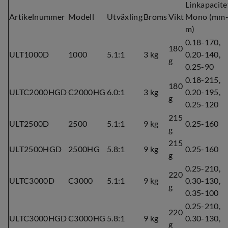
Linkapacite
Artikelnummer
Modell
Utväxling
Broms
Vikt
Mono (mm
m)
0.18-170,
180
ULT1000D
1000
5.1:1
3 kg
0.20-140,
g
0.25-90
0.18-215,
180
ULTC2000HGD
C2000HG
6.0:1
3 kg
0.20-195,
g
0.25-120
215
ULT2500D
2500
5.1:1
9 kg
0.25-160
g
215
ULT2500HGD
2500HG
5.8:1
9 kg
0.25-160
g
0.25-210,
220
ULTC3000D
C3000
5.1:1
9 kg
0.30-130,
g
0.35-100
0.25-210,
220
ULTC3000HGD
C3000HG
5.8:1
9 kg
0.30-130,
g