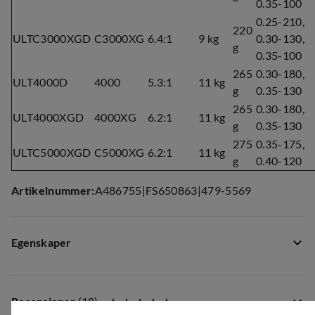
0.35-100
0.25-210,
220
ULTC3000XGD
C3000XG
6.4:1
9 kg
0.30-130,
g
0.35-100
265
0.30-180,
ULT4000D
4000
5.3:1
11 kg
g
0.35-130
265
0.30-180,
ULT4000XGD
4000XG
6.2:1
11 kg
g
0.35-130
275
0.35-175,
ULTC5000XGD
C5000XG
6.2:1
11 kg
g
0.40-120
Artikelnummer
:
A486755
|
FS650863
|
479-5569
Egenskaper
Leverantörens färgnamn
:
not_defined
Storlek
:
1000
Recensioner
(
18
)