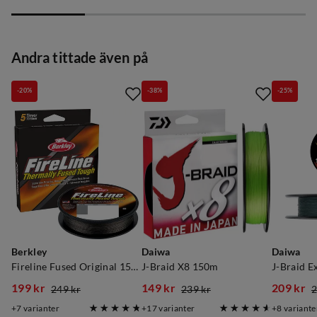
price
price
price
price
price
price
Andra tittade även på
-20%
-38%
-25%
Berkley
Daiwa
Daiwa
Fireline Fused Original 150m Smoke
J-Braid X8 150m
J-Braid E
199 kr
149 kr
209 kr
249 kr
239 kr
2
discounted
original
discounted
original
discoun
original
7
varianter
17
varianter
8
variante