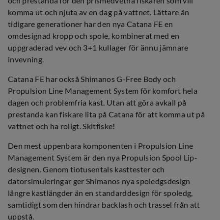
och prestanda för den prismedvetna fiskaren som vill
komma ut och njuta av en dag på vattnet. Lättare än
tidigare generationer har den nya Catana FE en
omdesignad kropp och spole, kombinerat med en
uppgraderad vev och 3+1 kullager för ännu jämnare
invevning.
Catana FE har också Shimanos G-Free Body och
Propulsion Line Management System för komfort hela
dagen och problemfria kast. Utan att göra avkall på
prestanda kan fiskare lita på Catana för att komma ut på
vattnet och ha roligt. Skitfiske!
Den mest uppenbara komponenten i Propulsion Line
Management System är den nya Propulsion Spool Lip-
designen. Genom tiotusentals kasttester och
datorsimuleringar ger Shimanos nya spoledgsdesign
längre kastlängder än en standarddesign för spoledg,
samtidigt som den hindrar backlash och trassel från att
uppstå.