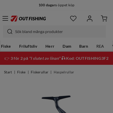
100 dagars
öppet köp
Fiske
Friluftsliv
Herr
Dam
Barn
REA
👉
3 för 2 på
"I slutet av linan"
🎣 Kod: OUTFISHING3F2
Start
Fiske
Fiskerullar
Haspelrullar