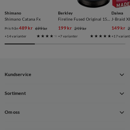
Shimano
Berkley
Daiwa
Shimano Catana Fx
Fireline Fused Original 150m Smoke
J-Braid 
489 kr
199 kr
149 kr
699 kr
249 kr
2
Pris från
discounted
original
discounted
original
discoun
original
14
varianter
7
varianter
17
variant
price
price
price
price
price
price
Kundservice
Kundservice
Sortiment
Guider
Nyheter
Dataskyddspolicy
Om oss
Kampanjer
Ångra avtal
Om Out Fishing