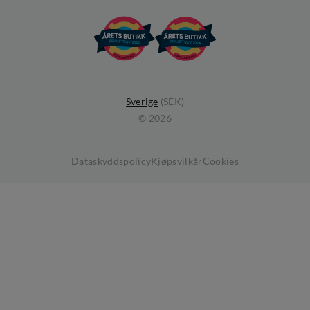
Operation Goksjø
Hållbarhet
Öppenhet
Kundklubb
Sverige
(
SEK
)
©
2026
Medlemsvillkor
Dataskyddspolicy
Kjøpsvilkår
Cookies