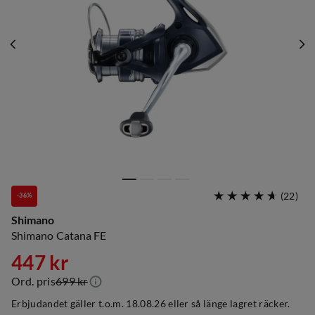
(
22
)
-36%
Shimano
Shimano Catana FE
447 kr
Ord. pris
699 kr
discounted
original
Erbjudandet gäller t.o.m. 18.08.26 eller så länge lagret räcker.
price
price