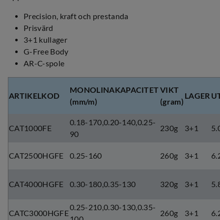
Precision, kraft och prestanda
Prisvärd
3+1 kullager
G-Free Body
AR-C-spole
MONOLINAKAPACITET
VIKT
ARTIKELKOD
LAGER
U
(mm/m)
(gram)
0.18-170,0.20-140,0.25-
CAT1000FE
230g
3+1
5.
90
CAT2500HGFE
0.25-160
260g
3+1
6.
CAT4000HGFE
0.30-180,0.35-130
320g
3+1
5.
0.25-210,0.30-130,0.35-
CATC3000HGFE
260g
3+1
6.
100