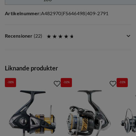
Artikelnummer
:
A482970
|
FS646498
|
409-2791
Recensioner
(
22
)
Liknande produkter
-38%
-32%
-33%