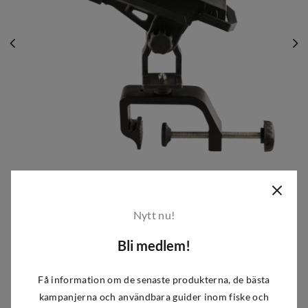
iFish
iFish Rod Holder Clamp Black
Nytt nu!
Hoppsan! Tyvärr är den här produkten
Bli medlem!
slutsåld.
Men som tur är har vi många fler produkter för aktiviteter
Få information om de senaste produkterna, de bästa
och träning utomhus. Ta gärna en titt på vårt breda
kampanjerna och användbara guider inom fiske och
sortiment!