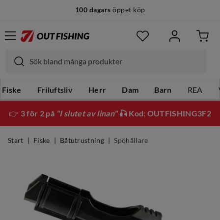
100 dagars
öppet köp
Fiske
Friluftsliv
Herr
Dam
Barn
REA
👉
3 för 2 på
"I slutet av linan"
🎣 Kod: OUTFISHING3F2
Start
Fiske
Båtutrustning
Spöhållare