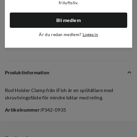
friluftsliv.
Bli medlem
Fri frakt över 500kr
100 dagars öppet köp och fri retur
Är du redan medlem?
Logga in
Snabb leverans
Produktinformation
Rod Holder Clamp från iFish är en spöhållare med
skruvtvingsfäste för mindre båtar med reling.
Artikelnummer
:
P342-0935