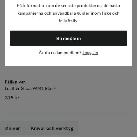
Få information om de senaste produkterna, de bästa
kampanjerna och användbara guider inom fiske och
friluftsliv.
Bli medlem
Är du redan medlem?
Logga in
Fällkniven
Leather Sheat WM1 Black
315 kr
price
Knivar
Knivar och verktyg