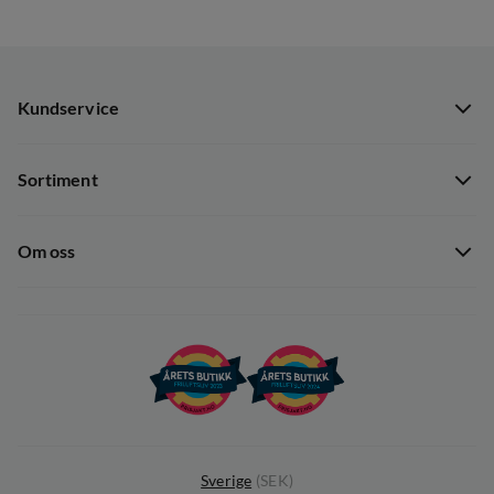
Kundservice
Kundservice
Sortiment
Guider
Nyheter
Dataskyddspolicy
Om oss
Kampanjer
Ångra avtal
Om Out Fishing
Operation Goksjø
Hållbarhet
Öppenhet
Kundklubb
Sverige
(
SEK
)