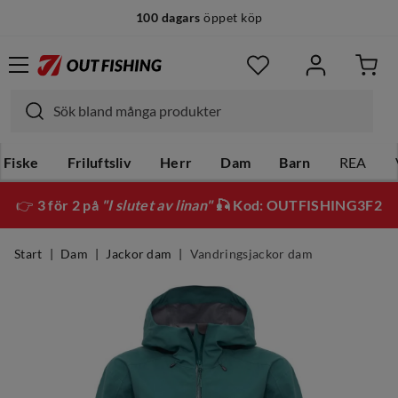
100 dagars
öppet köp
Fiske
Friluftsliv
Herr
Dam
Barn
REA
👉
3 för 2 på
"I slutet av linan"
🎣 Kod: OUTFISHING3F2
Start
Dam
Jackor dam
Vandringsjackor dam