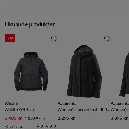
Leverantörens artikelnummer
:
PL11957
Leverantörens färgnamn
:
Mediterranea
Liknande produkter
Storlek
:
S
Storleksguide
-26%
Westin
Patagonia
Patagoni
Westin W4 Jacket
Women's Torrentshell 3L Jacket Black
1 406 kr
2 299 kr
3 399 kr
1 899,95 kr
discounted
original
price
price
5
varianter