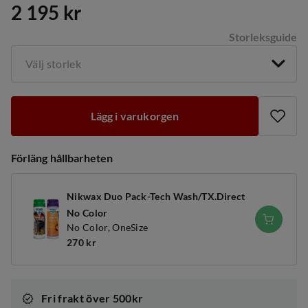
2 195 kr
price
Storleksguide
Välj storlek
Lägg i varukorgen
Förläng hållbarheten
Nikwax Duo Pack-Tech Wash/TX.Direct
No Color
No Color,
OneSize
270 kr
price
Fri frakt över 500kr