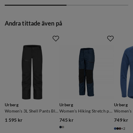
price
price
Andra tittade även på
Urberg
Urberg
Urberg
Women's 3L Shell Pants Black Beauty
Women's Hiking Stretch pants Midnight Navy
1 595 kr
745 kr
749 kr
price
price
price
2