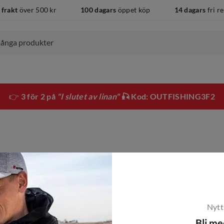
 frakt
över 500 kr
100 dagars
öppet köp
14 dagars
fri r
👉
3 för 2 på
"I slutet av linan"
🎣 Kod: OUTFISHING3F2
Nytt
Bli m