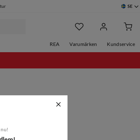
SE
etur
REA
Varumärken
Kundservice
 nu!
edlem!