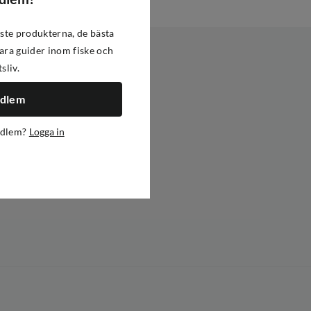
ste produkterna, de bästa
ra guider inom fiske och
tsliv.
edlem
edlem?
Logga in