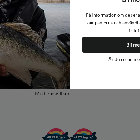
Få information om de sena
kampanjerna och användba
friluf
Om oss
Om Out Fishing
Bli m
Operation Goksjø
Är du redan m
Hållbarhet
Öppenhet
Kundklubb
Medlemsvillkor