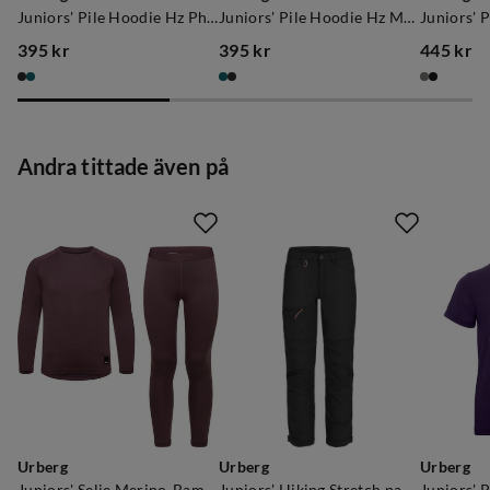
Juniors' Pile Hoodie Hz Phantom
Juniors' Pile Hoodie Hz Mediterranea
395 kr
395 kr
445 kr
price
price
price
Andra tittade även på
Urberg
Urberg
Urberg
Juniors' Selje Merino-Bamboo Set Huckleberry/Blue Nights
Juniors' Hiking Stretch pants Black Beauty