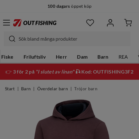
100 dagars
öppet köp
Fiske
Friluftsliv
Herr
Dam
Barn
REA
👉
3 för 2 på
"I slutet av linan"
🎣 Kod: OUTFISHING3F2
Start
Barn
Överdelar barn
Tröjor barn