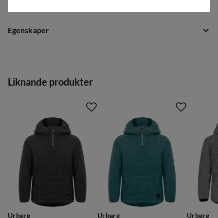
Egenskaper
Leverantörens artikelnummer
:
PL12031
Leverantörens färgnamn
:
Huckleberry
Liknande produkter
Storlek
:
98/104
Storleksguide
Urberg
Urberg
Urberg