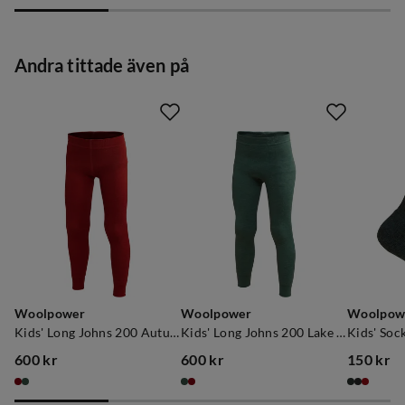
Andra tittade även på
Woolpower
Woolpower
Woolpow
Kids' Long Johns 200 Autumn Red
Kids' Long Johns 200 Lake Green
600 kr
600 kr
150 kr
price
price
price