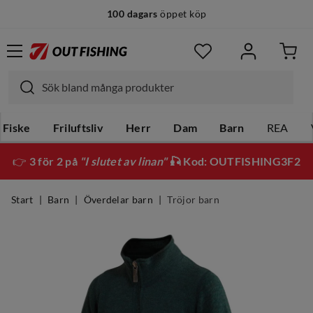
100 dagars
öppet köp
Fiske
Friluftsliv
Herr
Dam
Barn
REA
👉
3 för 2 på
"I slutet av linan"
🎣 Kod: OUTFISHING3F2
Start
Barn
Överdelar barn
Tröjor barn