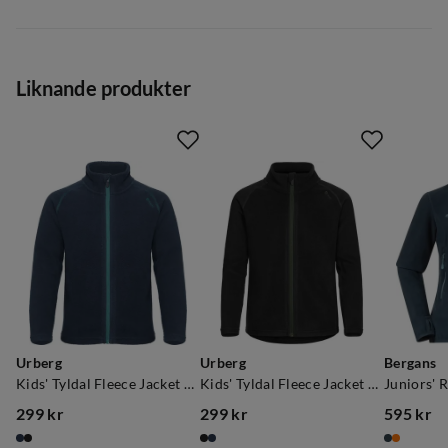
Leverantörens artikelnamn
:
KIDS Full Zip Jacket 400
Leverantörens färgnamn
:
Forest Green
Liknande produkter
Storlek
:
86-92
Urberg
Urberg
Bergans
Kids' Tyldal Fleece Jacket Blue Nights
Kids' Tyldal Fleece Jacket Black Beauty
299 kr
299 kr
595 kr
price
price
price