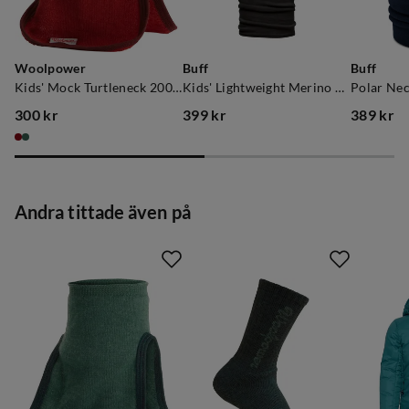
Woolpower
Buff
Buff
Kids' Mock Turtleneck 200 Autumn Red
Kids' Lightweight Merino Wool Tubular Solid Black
300 kr
399 kr
389 kr
price
price
price
Andra tittade även på