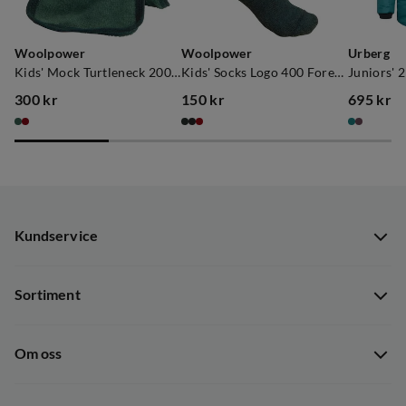
Woolpower
Woolpower
Urberg
Kids' Mock Turtleneck 200 Lake Green
Kids' Socks Logo 400 Forest Green
300 kr
150 kr
695 kr
price
price
price
Kundservice
Kundservice
Sortiment
Guider
Nyheter
Dataskyddspolicy
Om oss
Kampanjer
Ångra avtal
Om Out Fishing