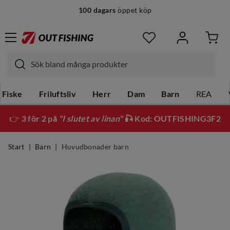
100 dagars
öppet köp
Fiske
Friluftsliv
Herr
Dam
Barn
REA
👉
3 för 2 på
"I slutet av linan"
🎣 Kod: OUTFISHING3F2
Start
Barn
Huvudbonader barn