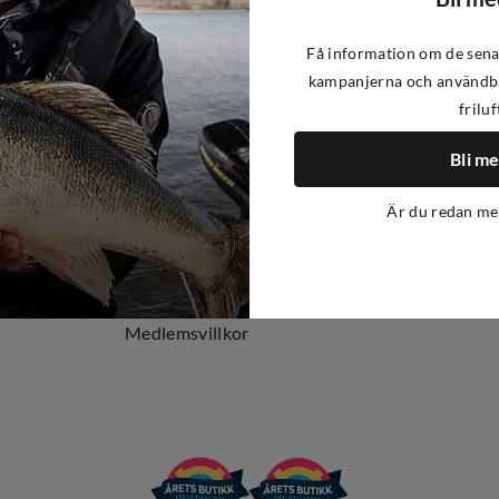
Få information om de sena
kampanjerna och användba
friluf
Om oss
Om Out Fishing
Bli m
Operation Goksjø
Är du redan m
Hållbarhet
Öppenhet
Kundklubb
Medlemsvillkor