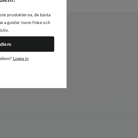
ste produkterna, de bästa
ra guider inom fiske och
tsliv.
edlem
edlem?
Logga in