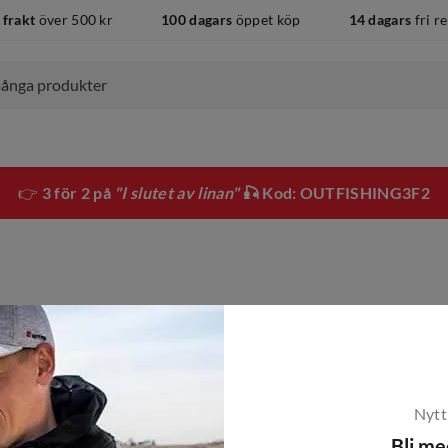
 frakt
över 500 kr
100 dagars
öppet köp
14 dagars
fri r
👉
3 för 2 på
"I slutet av linan"
🎣 Kod: OUTFISHING3F2
Nytt
Bli m