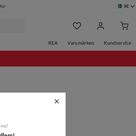
SE
etur
REA
Varumärken
Kundservice
 nu!
edlem!